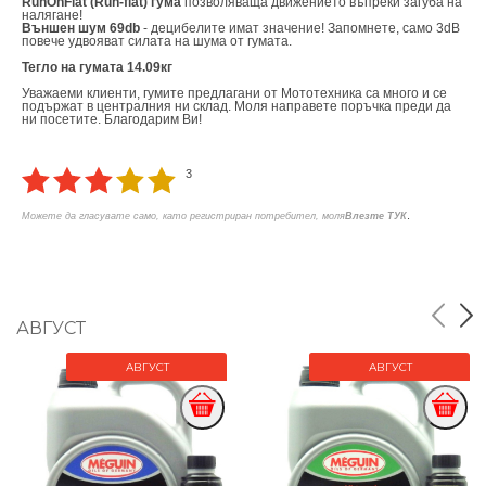
RunOnFlat (Run-flat) гума
позволяваща движението въпреки загуба на
налягане!
Външен шум 69db
- децибелите имат значение! Запомнете, само 3dB
повече удвояват силата на шума от гумата.
Тегло на гумата 14.09кг
Уважаеми клиенти, гумите предлагани от Мототехника са много и се
подържат в централния ни склад. Моля направете поръчка преди да
ни посетите. Благодарим Ви!
3
.
Можете да гласувате само, като регистриран потребител, моля
Влезте ТУК
АВГУСТ
АВГУСТ
АВГУСТ