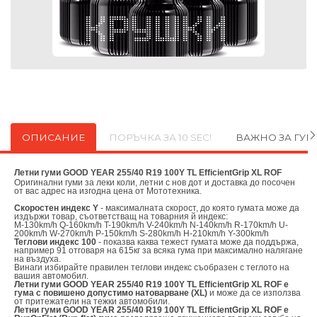
ОПИСАНИЕ
ПОРЪЧКА ЗА 10 SEC!
ВАЖНО ЗА ГУ
Летни гуми GOOD YEAR 255/40 R19 100Y TL EfficientGrip XL ROF
Оригинални
гуми за леки коли, летни с нов дот и доставка до посочен
от вас адрес на изгодна цена от
Мототехника.
Скоростен индекс Y
- максималната скорост, до която гумата може да
издържи товар, съответстващ на товарния й индекс:
M-130km/h Q-160km/h T-190km/h V-240km/h N-140km/h R-170km/h U-
200km/h W-270km/h P-150km/h S-280km/h H-210km/h Y-300km/h
Теглови индекс 100
- показва каква тежест гумата може да поддържа,
например 91 отговаря на 615кг за всяка гума при максимално налягане
на въздуха.
Винаги избирайте правилен теглови индекс съобразен с теглото на
вашия автомобил.
Летни гуми GOOD YEAR 255/40 R19 100Y TL EfficientGrip XL ROF е
гума с повишено допустимо натоварване (XL)
и може да се използва
от притежатели на тежки автомобили.
Летни гуми GOOD YEAR 255/40 R19 100Y TL EfficientGrip XL ROF е