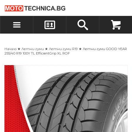
БЪРЗА ПОРЪЧКА
ПОРЪЧКА
ВХОД
РЕГИСТРАЦИЯ
Начало
★
Летни гуми
★
Летни гуми R19
★ Летни гуми GOOD YEAR
255/40 R19 100Y TL EfficientGrip XL ROF