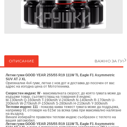
ОПИСАНИЕ
ПОРЪЧКА ЗА 10 SEC!
ВАЖНО ЗА ГУ
Летни гуми GOOD YEAR 255/55 R19 111W TL Eagle F1 Asymmetric
SUV AT J XL
Оригинални
4х4 гуми, летни с нов дот и доставка до посочен от вас
адрес на изгодна цена от
Мототехника.
Скоростен индекс W
- максималната скорост, до която гумата може да
издържи товар, съответстващ на товарния й индекс:
M-130km/h Q-160km/h T-190km/h V-240km/h N-140km/h R-170km/h U-
200km/h W-270km/h P-150km/h S-280km/h H-210km/h Y-300km/h
Теглови индекс 111
- показва каква тежест гумата може да поддържа,
например 91 отговаря на 615кг за всяка гума при максимално налягане
на въздуха.
Винаги избирайте правилен теглови индекс съобразен с теглото на
вашия автомобил.
Летни гуми GOOD YEAR 255/55 R19 111W TL Eagle F1 Asymmetric