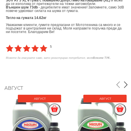
SUV AT J XL е гума с повишено допустимо натоварване (XL)
и може
да се използва от притежатели на тежки автомобили.
Външен шум 73db
- децибелите имат значение! Запомнете, само 3dB
повече удвояват силата на шума от гумата.
Тегло на гумата 14.62кг
Уважаеми клиенти, гумите предлагани от Мототехника са много и се
подържат в централния ни склад. Моля направете поръчка преди да
ни посетите. Благодарим Ви!
5
.
Можете да гласувате само, като регистриран потребител, моля
Влезте ТУК
АВГУСТ
АВГУСТ
АВГУСТ