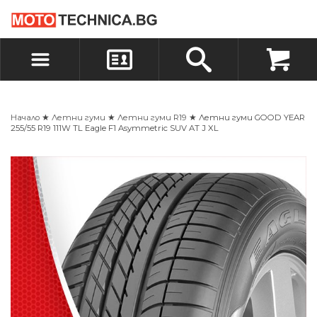
БЪРЗА ПОРЪЧКА
ПОРЪЧКА
ВХОД
РЕГИСТРАЦИЯ
Начало
★
Летни гуми
★
Летни гуми R19
★ Летни гуми GOOD YEAR
255/55 R19 111W TL Eagle F1 Asymmetric SUV AT J XL