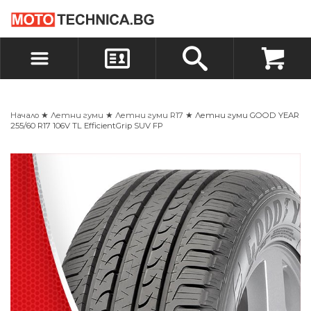
БЪРЗА ПОРЪЧКА
ПОРЪЧКА
ВХОД
РЕГИСТРАЦИЯ
Начало
★
Летни гуми
★
Летни гуми R17
★ Летни гуми GOOD YEAR
255/60 R17 106V TL EfficientGrip SUV FP