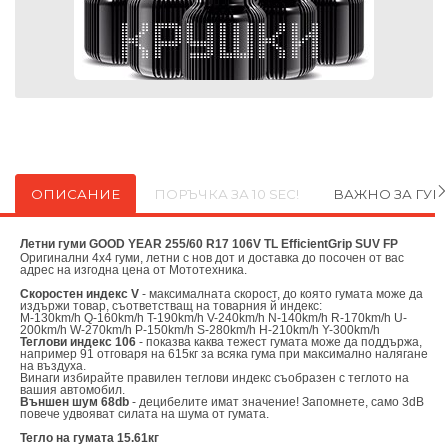
ОПИСАНИЕ
ПОРЪЧКА ЗА 10 SEC!
ВАЖНО ЗА ГУ
Летни гуми GOOD YEAR 255/60 R17 106V TL EfficientGrip SUV FP
Оригинални
4х4 гуми, летни с нов дот и доставка до посочен от вас
адрес на изгодна цена от
Мототехника.
Скоростен индекс V
- максималната скорост, до която гумата може да
издържи товар, съответстващ на товарния й индекс:
M-130km/h Q-160km/h T-190km/h V-240km/h N-140km/h R-170km/h U-
200km/h W-270km/h P-150km/h S-280km/h H-210km/h Y-300km/h
Теглови индекс 106
- показва каква тежест гумата може да поддържа,
например 91 отговаря на 615кг за всяка гума при максимално налягане
на въздуха.
Винаги избирайте правилен теглови индекс съобразен с теглото на
вашия автомобил.
Външен шум 68db
- децибелите имат значение! Запомнете, само 3dB
повече удвояват силата на шума от гумата.
Тегло на гумата 15.61кг