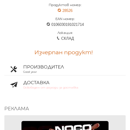
Продуктов номер:
28526
EAN номер:
0106030191021714
Локация:
СКЛАД
Изчерпан продукт!
ПРОИЗВОДИТЕЛ
Good year
ДОСТАВКА
Освободен от разходи за доставка
РЕКЛАМА