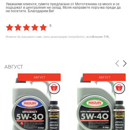
Уважаеми клиенти, гумите предлагани от Мототехника са много и се
подържат в централния ни склад. Моля направете поръчка преди да
ни посетите. Благодарим Ви!
5
.
Можете да гласувате само, като регистриран потребител, моля
Влезте ТУК
АВГУСТ
АВГУСТ
АВГУСТ