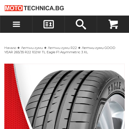
БЪРЗА ПОРЪЧКА
ПОРЪЧКА
ВХОД
РЕГИСТРАЦИЯ
Начало
★
Летни гуми
★
Летни гуми R22
★ Летни гуми GOOD
YEAR 265/35 R22 102W TL Eagle F1 Asymmetric 3 XL