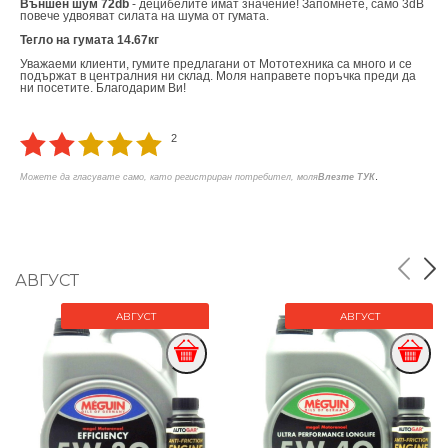
Външен шум 72db
- децибелите имат значение! Запомнете, само 3dB
повече удвояват силата на шума от гумата.
Тегло на гумата 14.67кг
Уважаеми клиенти, гумите предлагани от Мототехника са много и се
подържат в централния ни склад. Моля направете поръчка преди да
ни посетите. Благодарим Ви!
2
.
Можете да гласувате само, като регистриран потребител, моля
Влезте ТУК
АВГУСТ
АВГУСТ
АВГУСТ