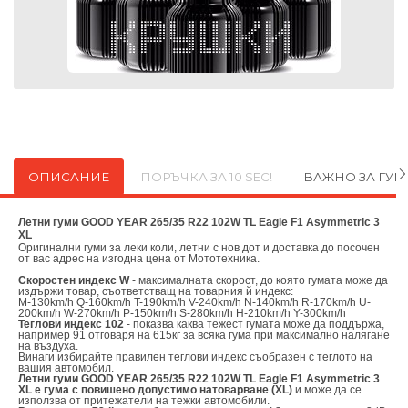
ОПИСАНИЕ
ПОРЪЧКА ЗА 10 SEC!
ВАЖНО ЗА ГУ
Летни гуми GOOD YEAR 265/35 R22 102W TL Eagle F1 Asymmetric 3
XL
Оригинални
гуми за леки коли, летни с нов дот и доставка до посочен
от вас адрес на изгодна цена от
Мототехника.
Скоростен индекс W
- максималната скорост, до която гумата може да
издържи товар, съответстващ на товарния й индекс:
M-130km/h Q-160km/h T-190km/h V-240km/h N-140km/h R-170km/h U-
200km/h W-270km/h P-150km/h S-280km/h H-210km/h Y-300km/h
Теглови индекс 102
- показва каква тежест гумата може да поддържа,
например 91 отговаря на 615кг за всяка гума при максимално налягане
на въздуха.
Винаги избирайте правилен теглови индекс съобразен с теглото на
вашия автомобил.
Летни гуми GOOD YEAR 265/35 R22 102W TL Eagle F1 Asymmetric 3
XL е гума с повишено допустимо натоварване (XL)
и може да се
използва от притежатели на тежки автомобили.