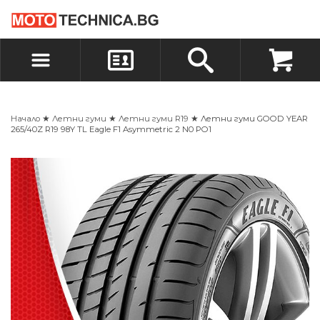
БЪРЗА ПОРЪЧКА
ПОРЪЧКА
ВХОД
РЕГИСТРАЦИЯ
Начало
★
Летни гуми
★
Летни гуми R19
★ Летни гуми GOOD YEAR
265/40Z R19 98Y TL Eagle F1 Asymmetric 2 N0 PO1