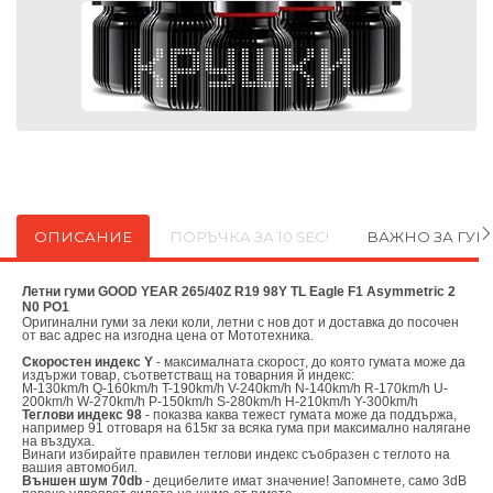
ОПИСАНИЕ
ПОРЪЧКА ЗА 10 SEC!
ВАЖНО ЗА ГУ
Летни гуми GOOD YEAR 265/40Z R19 98Y TL Eagle F1 Asymmetric 2
N0 PO1
Оригинални
гуми за леки коли, летни с нов дот и доставка до посочен
от вас адрес на изгодна цена от
Мототехника.
Скоростен индекс Y
- максималната скорост, до която гумата може да
издържи товар, съответстващ на товарния й индекс:
M-130km/h Q-160km/h T-190km/h V-240km/h N-140km/h R-170km/h U-
200km/h W-270km/h P-150km/h S-280km/h H-210km/h Y-300km/h
Теглови индекс 98
- показва каква тежест гумата може да поддържа,
например 91 отговаря на 615кг за всяка гума при максимално налягане
на въздуха.
Винаги избирайте правилен теглови индекс съобразен с теглото на
вашия автомобил.
Външен шум 70db
- децибелите имат значение! Запомнете, само 3dB