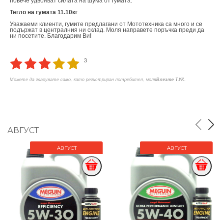
повече удвояват силата на шума от гумата.
Тегло на гумата 11.10кг
Уважаеми клиенти, гумите предлагани от Мототехника са много и се
подържат в централния ни склад. Моля направете поръчка преди да
ни посетите. Благодарим Ви!
3
.
Можете да гласувате само, като регистриран потребител, моля
Влезте ТУК
АВГУСТ
АВГУСТ
АВГУСТ