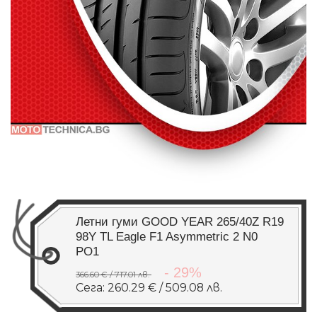
Летни гуми GOOD YEAR 265/40Z R19
98Y TL Eagle F1 Asymmetric 2 N0
PO1
- 29%
366.60 € / 717.01 лв.
Сега: 260.29 € / 509.08 лв.