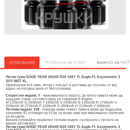
ОПИСАНИЕ
ПОРЪЧКА ЗА 10 SEC!
ВАЖНО ЗА ГУ
Летни гуми GOOD YEAR 265/45 R20 108Y TL Eagle F1 Asymmetric 2
SUV MGT XL
Оригинални
4х4 гуми, летни с нов дот и доставка до посочен от вас
адрес на изгодна цена от
Мототехника.
Скоростен индекс Y
- максималната скорост, до която гумата може да
издържи товар, съответстващ на товарния й индекс:
M-130km/h Q-160km/h T-190km/h V-240km/h N-140km/h R-170km/h U-
200km/h W-270km/h P-150km/h S-280km/h H-210km/h Y-300km/h
Теглови индекс 108
- показва каква тежест гумата може да поддържа,
например 91 отговаря на 615кг за всяка гума при максимално налягане
на въздуха.
Винаги избирайте правилен теглови индекс съобразен с теглото на
вашия автомобил.
Летни гуми GOOD YEAR 265/45 R20 108Y TL Eagle F1 Asymmetric 2