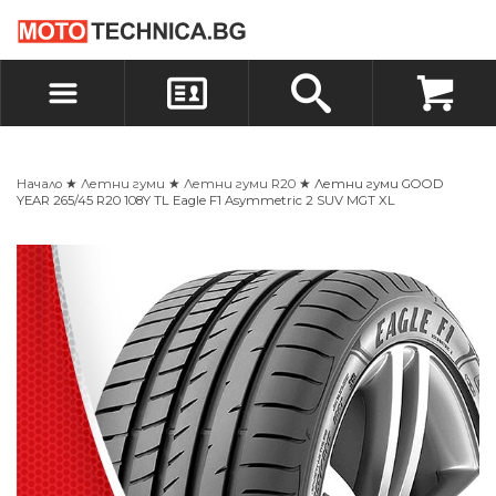
БЪРЗА ПОРЪЧКА
ПОРЪЧКА
ВХОД
РЕГИСТРАЦИЯ
Начало
★
Летни гуми
★
Летни гуми R20
★ Летни гуми GOOD
YEAR 265/45 R20 108Y TL Eagle F1 Asymmetric 2 SUV MGT XL