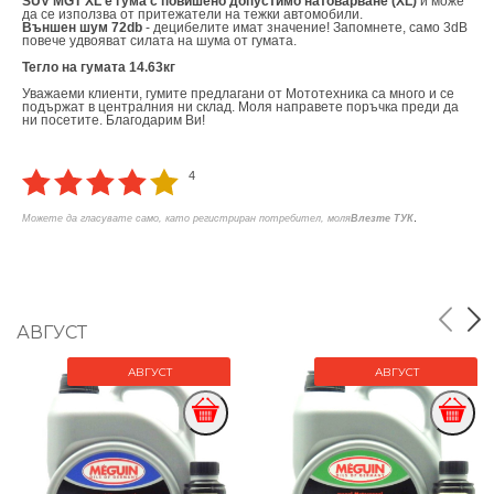
SUV MGT XL е гума с повишено допустимо натоварване (XL)
и може
да се използва от притежатели на тежки автомобили.
Външен шум 72db
- децибелите имат значение! Запомнете, само 3dB
повече удвояват силата на шума от гумата.
Тегло на гумата 14.63кг
Уважаеми клиенти, гумите предлагани от Мототехника са много и се
подържат в централния ни склад. Моля направете поръчка преди да
ни посетите. Благодарим Ви!
4
.
Можете да гласувате само, като регистриран потребител, моля
Влезте ТУК
АВГУСТ
АВГУСТ
АВГУСТ