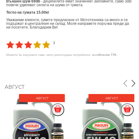
Външен шум 69db
- децибелите имат значение! Запомнете, само 3dB
повече удвояват силата на шума от гумата.
Тегло на гумата 15.00кг
Уважаеми клиенти, гумите предлагани от Мототехника са много и се
подържат в централния ни склад. Моля направете поръчка преди да
ни посетите. Благодарим Ви!
3
.
Можете да гласувате само, като регистриран потребител, моля
Влезте ТУК
АВГУСТ
АВГУСТ
АВГУСТ