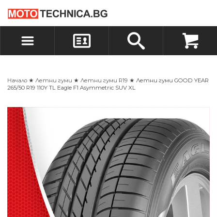
БЪРЗА ПОРЪЧКА
ПОРЪЧКА
ВХОД
РЕГИСТРАЦИЯ
Начало
★
Летни гуми
★
Летни гуми R19
★ Летни гуми GOOD YEAR
265/50 R19 110Y TL Eagle F1 Asymmetric SUV XL