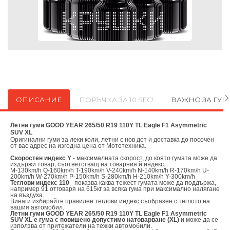
ОПИСАНИЕ
ПОРЪЧКА ЗА 10 SEC!
ВАЖНО ЗА ГУ
Летни гуми GOOD YEAR 265/50 R19 110Y TL Eagle F1 Asymmetric
SUV XL
Оригинални
гуми за леки коли, летни с нов дот и доставка до посочен
от вас адрес на изгодна цена от
Мототехника.
Скоростен индекс Y
- максималната скорост, до която гумата може да
издържи товар, съответстващ на товарния й индекс:
M-130km/h Q-160km/h T-190km/h V-240km/h N-140km/h R-170km/h U-
200km/h W-270km/h P-150km/h S-280km/h H-210km/h Y-300km/h
Теглови индекс 110
- показва каква тежест гумата може да поддържа,
например 91 отговаря на 615кг за всяка гума при максимално налягане
на въздуха.
Винаги избирайте правилен теглови индекс съобразен с теглото на
вашия автомобил.
Летни гуми GOOD YEAR 265/50 R19 110Y TL Eagle F1 Asymmetric
SUV XL е гума с повишено допустимо натоварване (XL)
и може да се
използва от притежатели на тежки автомобили.