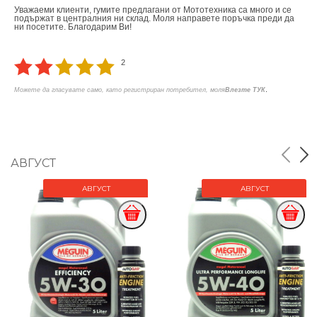
Уважаеми клиенти, гумите предлагани от Мототехника са много и се
подържат в централния ни склад. Моля направете поръчка преди да
ни посетите. Благодарим Ви!
2
.
Можете да гласувате само, като регистриран потребител, моля
Влезте ТУК
АВГУСТ
АВГУСТ
АВГУСТ