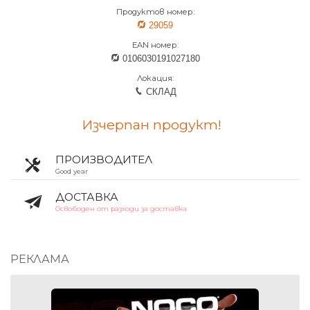
Продуктов номер:
29059
EAN номер:
0106030191027180
Локация:
СКЛАД
Изчерпан продукт!
ПРОИЗВОДИТЕЛ
Good year
ДОСТАВКА
Освободен от разходи за доставка
РЕКЛАМА