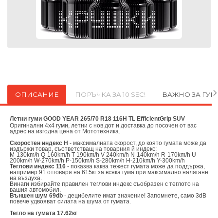
ОПИСАНИЕ
ПОРЪЧКА ЗА 10 SEC!
ВАЖНО ЗА ГУ
Летни гуми GOOD YEAR 265/70 R18 116H TL EfficientGrip SUV
Оригинални
4х4 гуми, летни с нов дот и доставка до посочен от вас
адрес на изгодна цена от
Мототехника.
Скоростен индекс H
- максималната скорост, до която гумата може да
издържи товар, съответстващ на товарния й индекс:
M-130km/h Q-160km/h T-190km/h V-240km/h N-140km/h R-170km/h U-
200km/h W-270km/h P-150km/h S-280km/h H-210km/h Y-300km/h
Теглови индекс 116
- показва каква тежест гумата може да поддържа,
например 91 отговаря на 615кг за всяка гума при максимално налягане
на въздуха.
Винаги избирайте правилен теглови индекс съобразен с теглото на
вашия автомобил.
Външен шум 69db
- децибелите имат значение! Запомнете, само 3dB
повече удвояват силата на шума от гумата.
Тегло на гумата 17.62кг