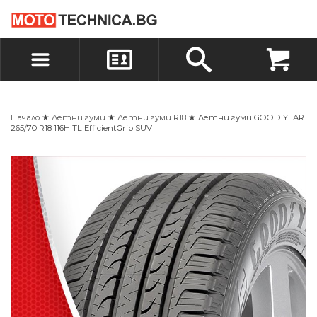
БЪРЗА ПОРЪЧКА
ПОРЪЧКА
ВХОД
РЕГИСТРАЦИЯ
Начало
★
Летни гуми
★
Летни гуми R18
★ Летни гуми GOOD YEAR
265/70 R18 116H TL EfficientGrip SUV