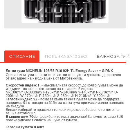
ОПИСАНИЕ
ПОРЪЧКА ЗА 10 SEC!
ВАЖНО ЗА ГУ
Летни гуми MICHELIN 195/65 R16 92H TL Energy Saver + G RNX
Оригинални
гуми за леки коли, летни с нов дот и доставка до посочен
от вас адрес на изгодна цена от
Мототехника.
Скоростен индекс H
- максималната скорост, до която гумата може да
издържи товар, съответстващ на товарния й индекс:
M-130km/h Q-160km/h T-190km/h V-240km/h N-140km/h R-170km/h U-
200km/h W-270km/h P-150km/h S-280km/h H-210km/h Y-300km/h
Теглови индекс 92
- показва каква тежест гумата може да поддържа,
например 91 отговаря на 615кг за всяка гума при максимално налягане
на въздуха.
Винаги избирайте правилен теглови индекс съобразен с теглото на
вашия автомобил.
Външен шум 70db
- децибелите имат значение! Запомнете, само 3dB
повече удвояват силата на шума от гумата.
Тегло на гумата 8.40кг