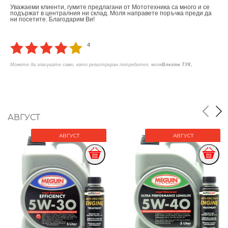
Уважаеми клиенти, гумите предлагани от Мототехника са много и се
подържат в централния ни склад. Моля направете поръчка преди да
ни посетите. Благодарим Ви!
4
.
Можете да гласувате само, като регистриран потребител, моля
Влезте ТУК
АВГУСТ
АВГУСТ
АВГУСТ