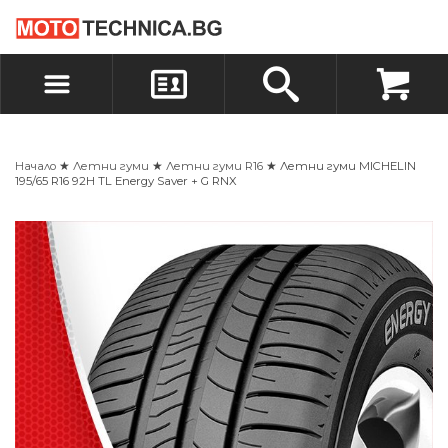
БЪРЗА ПОРЪЧКА
ПОРЪЧКА
ВХОД
РЕГИСТРАЦИЯ
Начало
★
Летни гуми
★
Летни гуми R16
★ Летни гуми MICHELIN
195/65 R16 92H TL Energy Saver + G RNX