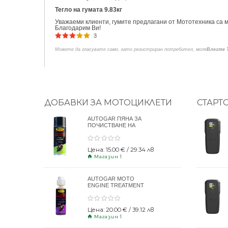
Тегло на гумата 9.83кг
Уважаеми клиенти, гумите предлагани от Мототехника са м
Благодарим Ви!
3
Можете да гласувате само, като регистриран потребител, моля
Влезте 
ДОБАВКИ ЗА МОТОЦИКЛЕТИ
СТАРТ
AUTOGAR ПЯНА ЗА
ПОЧИСТВАНЕ НА
КАСКИ 400ml
Цена: 15.00 € / 29.34 лв
Магазин 1
AUTOGAR MOTO
ENGINE TREATMENT
DRY CLUTCH 250ml
Цена: 20.00 € / 39.12 лв
Магазин 1