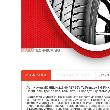
ОПИСАНИЕ
ПОРЪЧКА ЗА 10 SEC!
ВАЖН
Летни гуми MICHELIN 215/60 R17 96V TL Primacy 3 G RNX
Оригинални
гуми за леки коли, летни с нов дот и доставка 
Скоростен индекс V
- максималната скорост, до която гум
M-130km/h Q-160km/h T-190km/h V-240km/h N-140km/h R-17
Теглови индекс 96
- показва каква тежест гумата може да 
Винаги избирайте правилен теглови индекс съобразен с т
Външен шум 69db
- децибелите имат значение! Запомнете