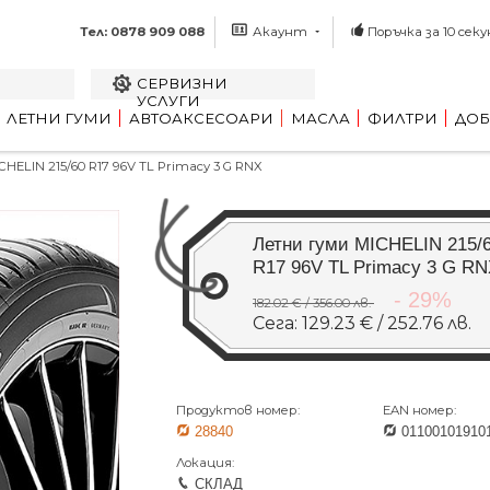
Тел: 0878 909 088
Акаунт
Поръчка за 10 секу
СЕРВИЗНИ
УСЛУГИ
ЛЕТНИ ГУМИ
АВТОАКСЕСОАРИ
МАСЛА
ФИЛТРИ
ДОБ
ELIN 215/60 R17 96V TL Primacy 3 G RNX
Летни гуми MICHELIN 215/
R17 96V TL Primacy 3 G R
- 29%
182.02 € / 356.00 лв.
Сега: 129.23 € / 252.76 лв.
Продуктов номер:
EAN номер:
28840
01100101910
Локация:
СКЛАД