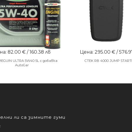
а: 82.00 € / 160.38 лв
Цена: 295.00 € / 576.9
MEGUIN ULTRA 5W40 5L с добавка
CTEK RB 4000 JUMP START
AutoGar
лни ли са зимните гуми
о