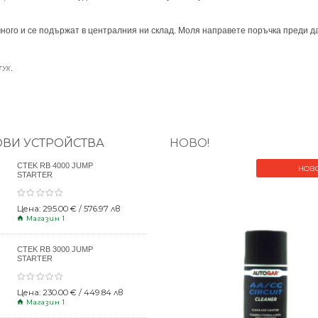
ного и се подържат в централния ни склад. Моля направете поръчка преди да
.
ТУК
ОВИ УСТРОЙСТВА
НОВО!
CTEK RB 4000 JUMP
НОВ
STARTER
Цена: 295.00 € / 576.97 лв
Магазин 1
CTEK RB 3000 JUMP
STARTER
Цена: 230.00 € / 449.84 лв
Магазин 1