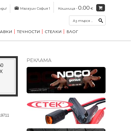
0.00
нди!
Магазин София 1
Кошница -
€
АВКИ
ТЕЧНОСТИ
СТЕЛКИ
БЛОГ
РЕКЛАМА
60
NX
19711