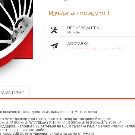
Изчерпан продукт!
ПРОИЗВОДИТЕЛ
Michelin
ДОСТАВКА
Освободен от разходи за доставка
О ЗА ГУМИ
до посочен от вас адрес на изгодна цена от
Мототехника.
ата може да издържи товар, съответстващ на товарния й индекс:
0km/h U-200km/h W-270km/h P-150km/h S-280km/h H-210km/h Y-300km/h
поддържа, например 91 отговаря на 615кг за всяка гума при максимално наляг
еглото на вашия автомобил.
, само 3dB повече удвояват силата на шума от гумата.