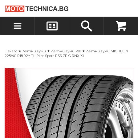
БЪРЗА ПОРЪЧКА
ПОРЪЧКА
ВХОД
РЕГИСТРАЦИЯ
Начало
★
Летни гуми
★
Летни гуми R18
★ Летни гуми MICHELIN
225/40 R18 92Y TL Pilot Sport PS3 ZP G RNX XL