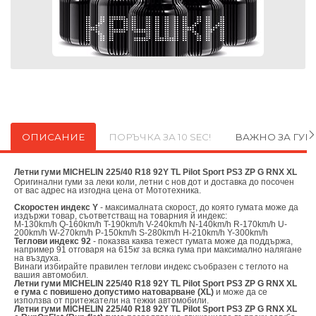
ОПИСАНИЕ
ПОРЪЧКА ЗА 10 SEC!
ВАЖНО ЗА ГУ
Летни гуми MICHELIN 225/40 R18 92Y TL Pilot Sport PS3 ZP G RNX XL
Оригинални
гуми за леки коли, летни с нов дот и доставка до посочен
от вас адрес на изгодна цена от
Мототехника.
Скоростен индекс Y
- максималната скорост, до която гумата може да
издържи товар, съответстващ на товарния й индекс:
M-130km/h Q-160km/h T-190km/h V-240km/h N-140km/h R-170km/h U-
200km/h W-270km/h P-150km/h S-280km/h H-210km/h Y-300km/h
Теглови индекс 92
- показва каква тежест гумата може да поддържа,
например 91 отговаря на 615кг за всяка гума при максимално налягане
на въздуха.
Винаги избирайте правилен теглови индекс съобразен с теглото на
вашия автомобил.
Летни гуми MICHELIN 225/40 R18 92Y TL Pilot Sport PS3 ZP G RNX XL
е гума с повишено допустимо натоварване (XL)
и може да се
използва от притежатели на тежки автомобили.
Летни гуми MICHELIN 225/40 R18 92Y TL Pilot Sport PS3 ZP G RNX XL