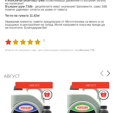
е RunOnFlat (Run-flat) гума
позволяваща движението въпреки загуба
на налягане!
Външен шум 73db
- децибелите имат значение! Запомнете, само 3dB
повече удвояват силата на шума от гумата.
Тегло на гумата 11.42кг
Уважаеми клиенти, гумите предлагани от Мототехника са много и се
подържат в централния ни склад. Моля направете поръчка преди да
ни посетите. Благодарим Ви!
1
.
Можете да гласувате само, като регистриран потребител, моля
Влезте ТУК
АВГУСТ
АВГУСТ
АВГУСТ