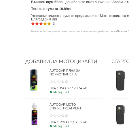
Външен шум 69db
- децибелите имат значение! Запомнете
Тегло на гумата 10.89кг
Уважаеми клиенти, гумите предлагани от Мототехника са м
Благодарим Ви!
3
Можете да гласувате само, като регистриран потребител, моля
Влезте 
ДОБАВКИ ЗА МОТОЦИКЛЕТИ
СТАРТ
AUTOGAR ПЯНА ЗА
ПОЧИСТВАНЕ НА
КАСКИ 400ml
Цена: 15.00 € / 29.34 лв
Магазин 1
AUTOGAR MOTO
ENGINE TREATMENT
DRY CLUTCH 250ml
Цена: 20.00 € / 39.12 лв
Магазин 1