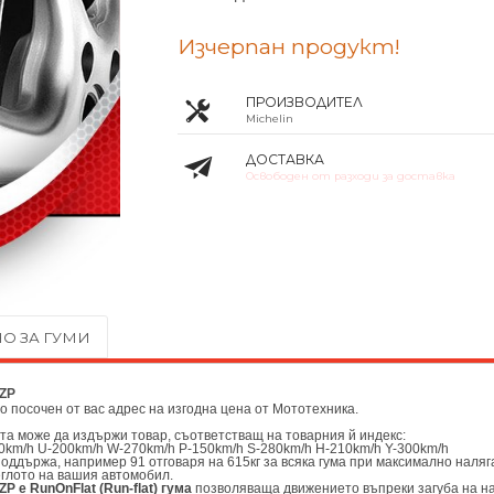
Изчерпан продукт!
ПРОИЗВОДИТЕЛ
Michelin
ДОСТАВКА
Освободен от разходи за доставка
О ЗА ГУМИ
 ZP
до посочен от вас адрес на изгодна цена от
Мототехника.
ата може да издържи товар, съответстващ на товарния й индекс:
0km/h U-200km/h W-270km/h P-150km/h S-280km/h H-210km/h Y-300km/h
поддържа, например 91 отговаря на 615кг за всяка гума при максимално наляг
еглото на вашия автомобил.
ZP е RunOnFlat (Run-flat) гума
позволяваща движението въпреки загуба на на