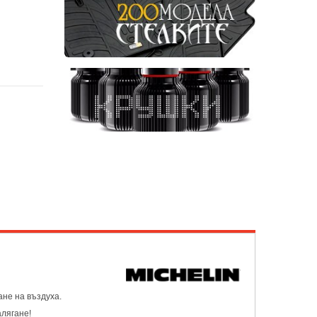
ане на въздуха.
лягане!