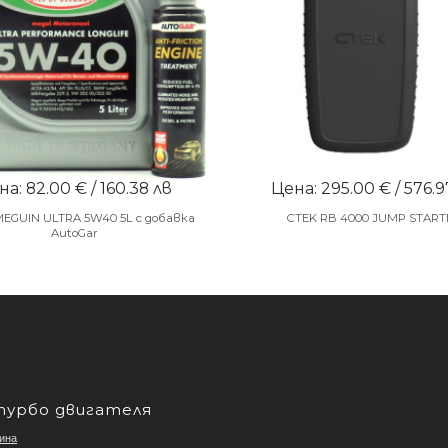
а: 82.00 € / 160.38 лв
Цена: 295.00 € / 576.9
MEGUIN ULTRA 5W40 5L с добавка
CTEK RB 4000 JUMP START
AutoGar
турбо двигателя
ина