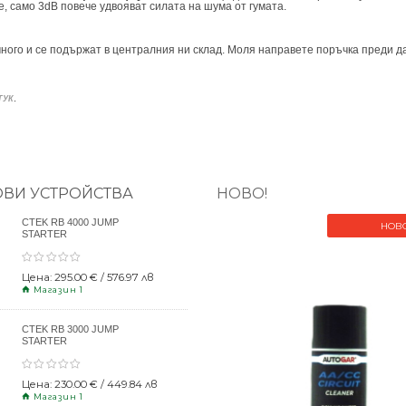
, само 3dB повече удвояват силата на шума от гумата.
ного и се подържат в централния ни склад. Моля направете поръчка преди да
.
ТУК
ОВИ УСТРОЙСТВА
НОВО!
CTEK RB 4000 JUMP
НОВ
STARTER
Цена: 295.00 € / 576.97 лв
Магазин 1
CTEK RB 3000 JUMP
STARTER
Цена: 230.00 € / 449.84 лв
Магазин 1