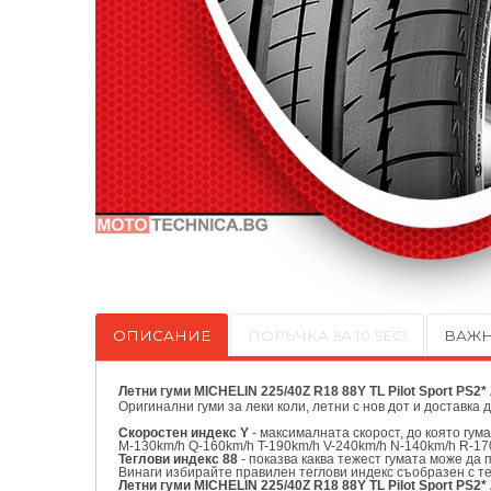
ОПИСАНИЕ
ПОРЪЧКА ЗА 10 SEC!
ВАЖН
Летни гуми MICHELIN 225/40Z R18 88Y TL Pilot Sport PS2*
Оригинални
гуми за леки коли, летни с нов дот и доставка 
Скоростен индекс Y
- максималната скорост, до която гум
M-130km/h Q-160km/h T-190km/h V-240km/h N-140km/h R-17
Теглови индекс 88
- показва каква тежест гумата може да 
Винаги избирайте правилен теглови индекс съобразен с т
Летни гуми MICHELIN 225/40Z R18 88Y TL Pilot Sport PS2* 