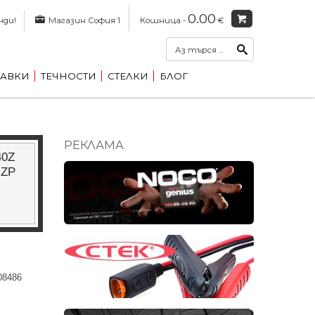
0.00
нди!
Магазин София 1
Кошница -
€
АВКИ
ТЕЧНОСТИ
СТЕЛКИ
БЛОГ
РЕКЛАМА
40Z
 ZP
08486