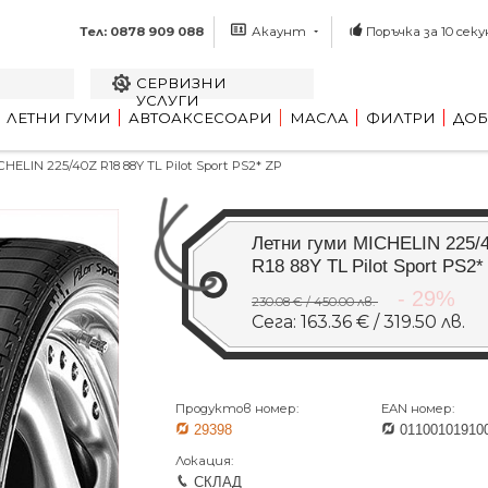
Тел: 0878 909 088
Акаунт
Поръчка за 10 секу
СЕРВИЗНИ
УСЛУГИ
ЛЕТНИ ГУМИ
АВТОАКСЕСОАРИ
МАСЛА
ФИЛТРИ
ДОБ
ELIN 225/40Z R18 88Y TL Pilot Sport PS2* ZP
Летни гуми MICHELIN 225/
R18 88Y TL Pilot Sport PS2*
- 29%
230.08 € / 450.00 лв.
Сега: 163.36 € / 319.50 лв.
Продуктов номер:
EAN номер:
29398
01100101910
Локация:
СКЛАД