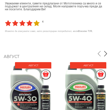
Уважаеми клиенти, гумите предлагани от Мототехника са много и се
подържат в централния ни склад. Моля направете поръчка преди да
ни посетите. Благодарим Ви!
4
.
Можете да гласувате само, като регистриран потребител, моля
Влезте ТУК
АВГУСТ
АВГУСТ
АВГУСТ