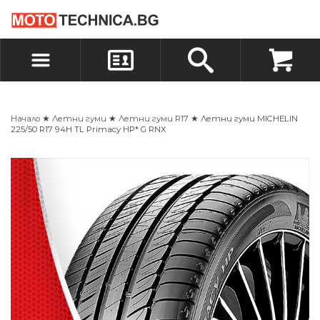
БЪРЗА ПОРЪЧКА
ПОРЪЧКА
ВХОД
РЕГИСТРАЦИЯ
Начало
★
Летни гуми
★
Летни гуми R17
★ Летни гуми MICHELIN
225/50 R17 94H TL Primacy HP* G RNX