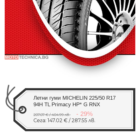
Летни гуми MICHELIN 225/50 R17
94H TL Primacy HP* G RNX
- 29%
207.07 € / 404.99 лв.
Сега: 147.02 € / 287.55 лв.