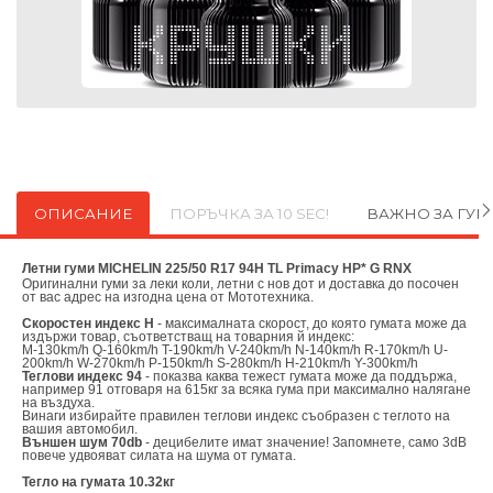
ОПИСАНИЕ
ПОРЪЧКА ЗА 10 SEC!
ВАЖНО ЗА ГУ
Летни гуми MICHELIN 225/50 R17 94H TL Primacy HP* G RNX
Оригинални
гуми за леки коли, летни с нов дот и доставка до посочен
от вас адрес на изгодна цена от
Мототехника.
Скоростен индекс H
- максималната скорост, до която гумата може да
издържи товар, съответстващ на товарния й индекс:
M-130km/h Q-160km/h T-190km/h V-240km/h N-140km/h R-170km/h U-
200km/h W-270km/h P-150km/h S-280km/h H-210km/h Y-300km/h
Теглови индекс 94
- показва каква тежест гумата може да поддържа,
например 91 отговаря на 615кг за всяка гума при максимално налягане
на въздуха.
Винаги избирайте правилен теглови индекс съобразен с теглото на
вашия автомобил.
Външен шум 70db
- децибелите имат значение! Запомнете, само 3dB
повече удвояват силата на шума от гумата.
Тегло на гумата 10.32кг