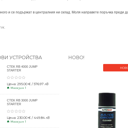
ного и се подържат в централния ни склад. Моля направете поръчка преди да
.
ТУК
ОВИ УСТРОЙСТВА
НОВО!
CTEK RB 4000 JUMP
НОВ
STARTER
Цена: 295.00 € / 576.97 лв
Магазин 1
CTEK RB 3000 JUMP
STARTER
Цена: 230.00 € / 449.84 лв
Магазин 1