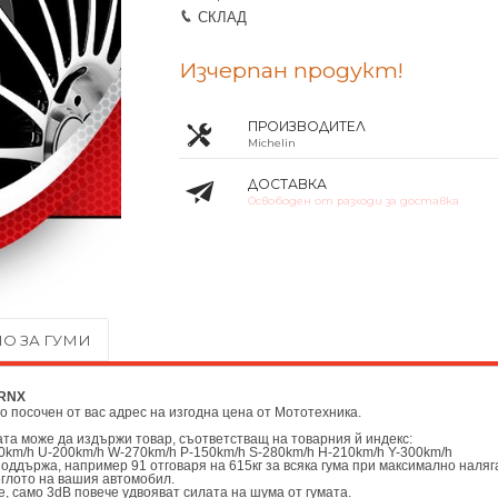
СКЛАД
Изчерпан продукт!
ПРОИЗВОДИТЕЛ
Michelin
ДОСТАВКА
Освободен от разходи за доставка
О ЗА ГУМИ
 RNX
до посочен от вас адрес на изгодна цена от
Мототехника.
мата може да издържи товар, съответстващ на товарния й индекс:
0km/h U-200km/h W-270km/h P-150km/h S-280km/h H-210km/h Y-300km/h
поддържа, например 91 отговаря на 615кг за всяка гума при максимално наляг
еглото на вашия автомобил.
, само 3dB повече удвояват силата на шума от гумата.