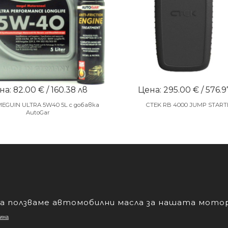
а: 82.00 € / 160.38 лв
Цена: 295.00 € / 576.9
MEGUIN ULTRA 5W40 5L с добавка
CTEK RB 4000 JUMP START
AutoGar
а ползваме автомобилни масла за нашата мото
ина