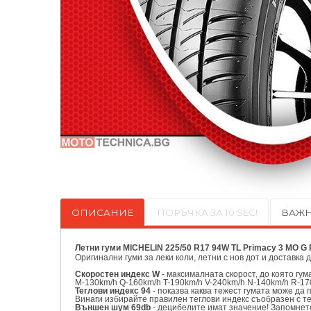
ОПИСАНИЕ
ПОРЪЧКА ЗА 10 SEC!
ВАЖН
Летни гуми MICHELIN 225/50 R17 94W TL Primacy 3 MO G
Оригинални
гуми за леки коли, летни с нов дот и доставка 
Скоростен индекс W
- максималната скорост, до която гу
M-130km/h Q-160km/h T-190km/h V-240km/h N-140km/h R-17
Теглови индекс 94
- показва каква тежест гумата може да 
Винаги избирайте правилен теглови индекс съобразен с т
Външен шум 69db
- децибелите имат значение! Запомнете