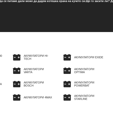
 да се питаме дали може да дадем котешка храна на кучето си.Ще го засити ли?
80
АКУМУЛАТОРИ HI-
АКУМУЛАТОРИ EXIDE
TECH
АКУМУЛАТОРИ
АКУМУЛАТОРИ
VARTA
OPTIMA
АКУМУЛАТОРИ
АКУМУЛАТОРИ
A
BOSCH
POWERBAT
АКУМУЛАТОРИ
АКУМУЛАТОРИ 4MAX
STARLINE