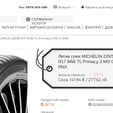
Тел: 0878 909 088
Акаунт
Поръчка за 10 секу
СЕРВИЗНИ
УСЛУГИ
ЛЕТНИ ГУМИ
АВТОАКСЕСОАРИ
МАСЛА
ФИЛТРИ
ДОБ
HELIN 225/50 R17 94W TL Primacy 3 MO G RNX
Летни гуми MICHELIN 225/
R17 94W TL Primacy 3 MO 
RNX
- 29%
199.92 € / 391.01 лв.
Сега: 141.94 € / 277.62 лв.
Продуктов номер:
EAN номер:
28779
01100101910
Локация: