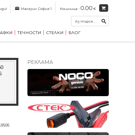
0.00
нди!
Магазин София 1
Кошница -
€
АВКИ
ТЕЧНОСТИ
СТЕЛКИ
БЛОГ
РЕКЛАМА
50
G
19506