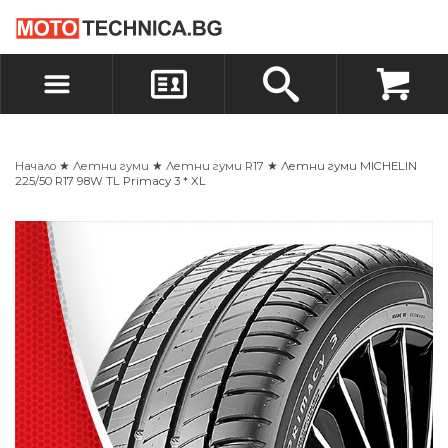
БЪРЗА ПОРЪЧКА
ПОРЪЧКА
ВХОД
РЕГИСТРАЦИЯ
Начало
★
Летни гуми
★
Летни гуми R17
★ Летни гуми MICHELIN
225/50 R17 98W TL Primacy 3 * XL