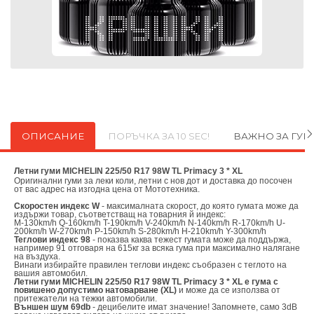
ОПИСАНИЕ
ПОРЪЧКА ЗА 10 SEC!
ВАЖНО ЗА ГУ
Летни гуми MICHELIN 225/50 R17 98W TL Primacy 3 * XL
Оригинални
гуми за леки коли, летни с нов дот и доставка до посочен
от вас адрес на изгодна цена от
Мототехника.
Скоростен индекс W
- максималната скорост, до която гумата може да
издържи товар, съответстващ на товарния й индекс:
M-130km/h Q-160km/h T-190km/h V-240km/h N-140km/h R-170km/h U-
200km/h W-270km/h P-150km/h S-280km/h H-210km/h Y-300km/h
Теглови индекс 98
- показва каква тежест гумата може да поддържа,
например 91 отговаря на 615кг за всяка гума при максимално налягане
на въздуха.
Винаги избирайте правилен теглови индекс съобразен с теглото на
вашия автомобил.
Летни гуми MICHELIN 225/50 R17 98W TL Primacy 3 * XL е гума с
повишено допустимо натоварване (XL)
и може да се използва от
притежатели на тежки автомобили.
Външен шум 69db
- децибелите имат значение! Запомнете, само 3dB