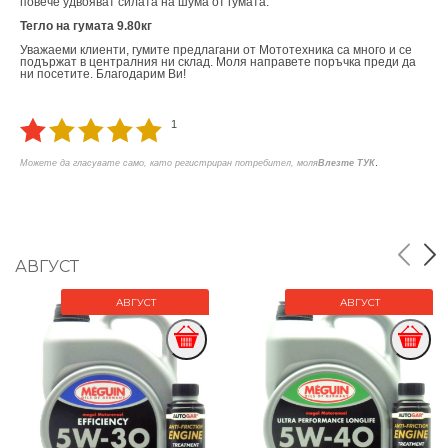
повече удвояват силата на шума от гумата.
Тегло на гумата 9.80кг
Уважаеми клиенти, гумите предлагани от Мототехника са много и се
подържат в централния ни склад. Моля направете поръчка преди да
ни посетите. Благодарим Ви!
1
.
Можете да гласувате само, като регистриран потребител, моля
Влезте ТУК
АВГУСТ
АВГУСТ
АВГУСТ