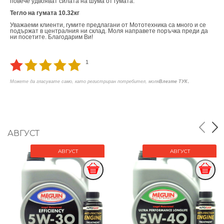
повече удвояват силата на шума от гумата.
Тегло на гумата 10.32кг
Уважаеми клиенти, гумите предлагани от Мототехника са много и се
подържат в централния ни склад. Моля направете поръчка преди да
ни посетите. Благодарим Ви!
1
.
Можете да гласувате само, като регистриран потребител, моля
Влезте ТУК
АВГУСТ
АВГУСТ
АВГУСТ