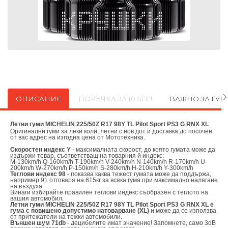
ОПИСАНИЕ
ПОРЪЧКА ЗА 10 SEC!
ВАЖНО ЗА ГУ
Летни гуми MICHELIN 225/50Z R17 98Y TL Pilot Sport PS3 G RNX XL
Оригинални
гуми за леки коли, летни с нов дот и доставка до посочен
от вас адрес на изгодна цена от
Мототехника.
Скоростен индекс Y
- максималната скорост, до която гумата може да
издържи товар, съответстващ на товарния й индекс:
M-130km/h Q-160km/h T-190km/h V-240km/h N-140km/h R-170km/h U-
200km/h W-270km/h P-150km/h S-280km/h H-210km/h Y-300km/h
Теглови индекс 98
- показва каква тежест гумата може да поддържа,
например 91 отговаря на 615кг за всяка гума при максимално налягане
на въздуха.
Винаги избирайте правилен теглови индекс съобразен с теглото на
вашия автомобил.
Летни гуми MICHELIN 225/50Z R17 98Y TL Pilot Sport PS3 G RNX XL е
гума с повишено допустимо натоварване (XL)
и може да се използва
от притежатели на тежки автомобили.
Външен шум 71db
- децибелите имат значение! Запомнете, само 3dB