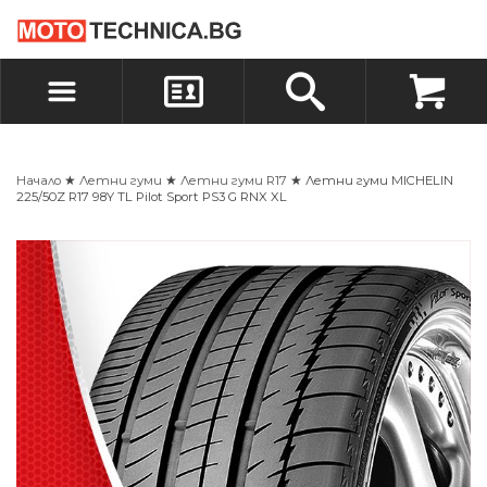
БЪРЗА ПОРЪЧКА
ПОРЪЧКА
ВХОД
РЕГИСТРАЦИЯ
Начало
★
Летни гуми
★
Летни гуми R17
★ Летни гуми MICHELIN
225/50Z R17 98Y TL Pilot Sport PS3 G RNX XL