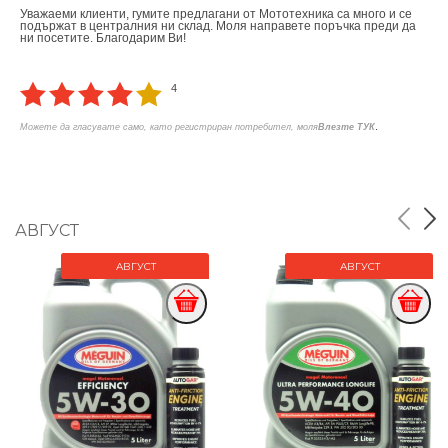
Уважаеми клиенти, гумите предлагани от Мототехника са много и се
подържат в централния ни склад. Моля направете поръчка преди да
ни посетите. Благодарим Ви!
4
.
Можете да гласувате само, като регистриран потребител, моля
Влезте ТУК
АВГУСТ
АВГУСТ
АВГУСТ