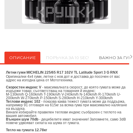
ОПИСАНИЕ
ПОРЪЧКА ЗА 10 SEC!
ВАЖНО ЗА ГУ
Летни гуми MICHELIN 225/65 R17 102V TL Latitude Sport 3 G RNX
Оригинални
4х4 гуми, летни с нов дот и доставка до посочен от вас
адрес на изгодна цена от
Мототехника.
Скоростен индекс V
- максималната скорост, до която гумата може да
издържи товар, съответстващ на товарния й индекс:
M-130km/h Q-160km/h T-190km/h V-240km/h N-140km/h R-170km/h U-
200km/h W-270km/h P-150km/h S-280km/h H-210km/h Y-300km/h
Теглови индекс 102
- показва каква тежест гумата може да поддържа,
например 91 отговаря на 615кг за всяка гума при максимално налягане
на въздуха.
Винаги избирайте правилен теглови индекс съобразен с теглото на
вашия автомобил.
Външен шум 70db
- децибелите имат значение! Запомнете, само 3dB
повече удвояват силата на шума от гумата.
Тегло на гумата 12.78кг