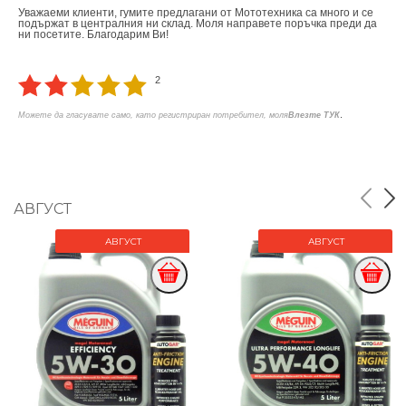
Уважаеми клиенти, гумите предлагани от Мототехника са много и се
подържат в централния ни склад. Моля направете поръчка преди да
ни посетите. Благодарим Ви!
2
.
Можете да гласувате само, като регистриран потребител, моля
Влезте ТУК
АВГУСТ
АВГУСТ
АВГУСТ