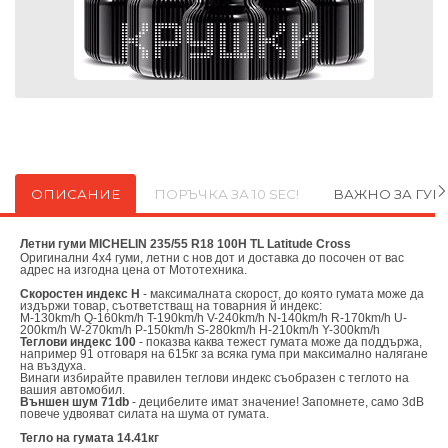
ОПИСАНИЕ
ПОРЪЧКА ЗА 10 SEC!
ВАЖНО ЗА ГУ
Летни гуми MICHELIN 235/55 R18 100H TL Latitude Cross
Оригинални
4х4 гуми, летни с нов дот и доставка до посочен от вас
адрес на изгодна цена от
Мототехника.
Скоростен индекс H
- максималната скорост, до която гумата може да
издържи товар, съответстващ на товарния й индекс:
M-130km/h Q-160km/h T-190km/h V-240km/h N-140km/h R-170km/h U-
200km/h W-270km/h P-150km/h S-280km/h H-210km/h Y-300km/h
Теглови индекс 100
- показва каква тежест гумата може да поддържа,
например 91 отговаря на 615кг за всяка гума при максимално налягане
на въздуха.
Винаги избирайте правилен теглови индекс съобразен с теглото на
вашия автомобил.
Външен шум 71db
- децибелите имат значение! Запомнете, само 3dB
повече удвояват силата на шума от гумата.
Тегло на гумата 14.41кг