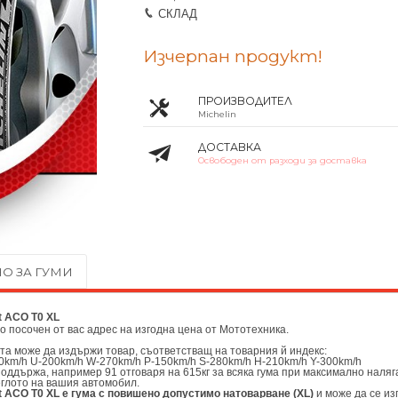
СКЛАД
Изчерпан продукт!
ПРОИЗВОДИТЕЛ
Michelin
ДОСТАВКА
Освободен от разходи за доставка
О ЗА ГУМИ
t ACO T0 XL
до посочен от вас адрес на изгодна цена от
Мототехника.
ата може да издържи товар, съответстващ на товарния й индекс:
0km/h U-200km/h W-270km/h P-150km/h S-280km/h H-210km/h Y-300km/h
поддържа, например 91 отговаря на 615кг за всяка гума при максимално наляг
еглото на вашия автомобил.
rt ACO T0 XL е гума с повишено допустимо натоварване (XL)
и може да се из