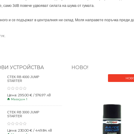
, само 3dB повече удвояват силата на шума от гумата.
ного и се подържат в централния ни склад. Моля направете поръчка преди да
.
ТУК
ОВИ УСТРОЙСТВА
НОВО!
CTEK RB 4000 JUMP
НОВ
STARTER
Цена: 295.00 € / 576.97 лв
Магазин 1
CTEK RB 3000 JUMP
STARTER
Цена: 230.00 € / 449.84 лв