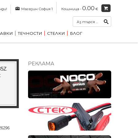
0.00
нди!
Магазин София 1
Кошница -
€
АВКИ
ТЕЧНОСТИ
СТЕЛКИ
БЛОГ
РЕКЛАМА
35Z
t
26296