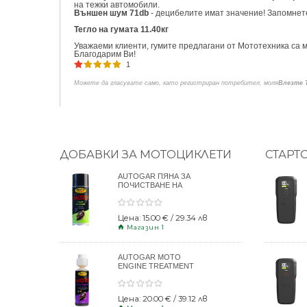
на тежки автомобили.
Външен шум 71db
- децибелите имат значение! Запомнете
Тегло на гумата 11.40кг
Уважаеми клиенти, гумите предлагани от Мототехника са м
Благодарим Ви!
1
Можете да гласувате само, като регистриран потребител, моля
Влезте 
ДОБАВКИ ЗА МОТОЦИКЛЕТИ
СТАРТ
AUTOGAR ПЯНА ЗА
ПОЧИСТВАНЕ НА
КАСКИ 400ml
Цена: 15.00 € / 29.34 лв
Магазин 1
AUTOGAR MOTO
ENGINE TREATMENT
DRY CLUTCH 250ml
Цена: 20.00 € / 39.12 лв