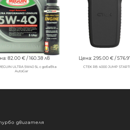
а: 82.00 € / 160.38 лв
Цена: 295.00 € / 576.9
MEGUIN ULTRA 5W40 5L с добавка
CTEK RB 4000 JUMP START
AutoGar
турбо двигателя