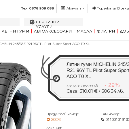
Тел: 0878 909 088
Акаунт
Поръчка за 10 секу
СЕРВИЗНИ
УСЛУГИ
ЛЕТНИ ГУМИ
АВТОАКСЕСОАРИ
МАСЛА
ФИЛТРИ
ДОБ
ELIN 245/35Z R21 96Y TL Pilot Super Sport ACO T0 XL
Летни гуми MICHELIN 245/
R21 96Y TL Pilot Super Spor
ACO T0 XL
- 29%
436.64 € / 853.99 лв.
Сега: 310.01 € / 606.34 лв.
Продуктов номер:
EAN номер:
30029
01100101910
Локация: