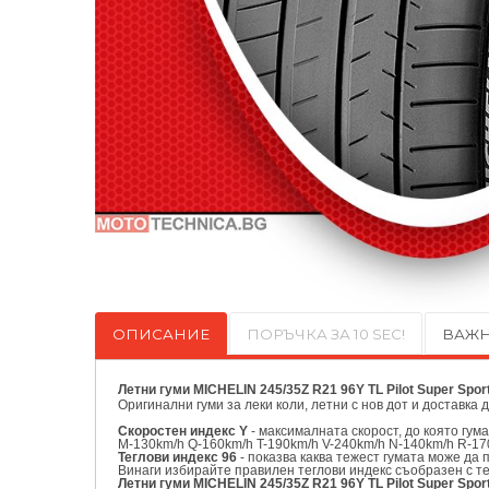
ОПИСАНИЕ
ПОРЪЧКА ЗА 10 SEC!
ВАЖН
Летни гуми MICHELIN 245/35Z R21 96Y TL Pilot Super Spor
Оригинални
гуми за леки коли, летни с нов дот и доставка 
Скоростен индекс Y
- максималната скорост, до която гум
M-130km/h Q-160km/h T-190km/h V-240km/h N-140km/h R-17
Теглови индекс 96
- показва каква тежест гумата може да 
Винаги избирайте правилен теглови индекс съобразен с т
Летни гуми MICHELIN 245/35Z R21 96Y TL Pilot Super Spo