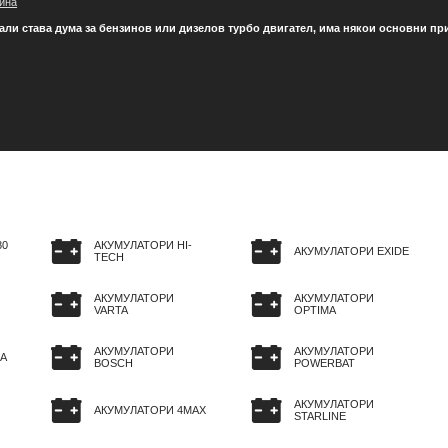
ина
али става дума за бензинов или дизелов турбо двигател, има някои основни принц
80
АКУМУЛАТОРИ HI-
АКУМУЛАТОРИ EXIDE
TECH
АКУМУЛАТОРИ
АКУМУЛАТОРИ
VARTA
OPTIMA
АКУМУЛАТОРИ
АКУМУЛАТОРИ
A
BOSCH
POWERBAT
АКУМУЛАТОРИ
АКУМУЛАТОРИ 4MAX
STARLINE