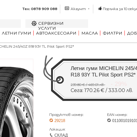
Тел: 0878 909 088
Акаунт
Поръчка за 10 секу
СЕРВИЗНИ
УСЛУГИ
ЛЕТНИ ГУМИ
АВТОАКСЕСОАРИ
МАСЛА
ФИЛТРИ
ДОБ
ELIN 245/40Z R18 93Y TL Pilot Sport PS2*
Летни гуми MICHELIN 245/
R18 93Y TL Pilot Sport PS2*
- 29%
239.80 € / 469.01 лв.
Сега: 170.26 € / 333.00 лв.
Продуктов номер:
EAN номер:
29218
01100101910
Локация:
СКЛАД