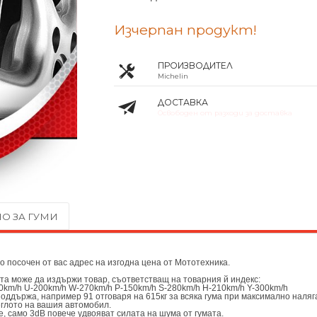
Изчерпан продукт!
ПРОИЗВОДИТЕЛ
Michelin
ДОСТАВКА
Освободен от разходи за доставка
О ЗА ГУМИ
до посочен от вас адрес на изгодна цена от
Мототехника.
ата може да издържи товар, съответстващ на товарния й индекс:
0km/h U-200km/h W-270km/h P-150km/h S-280km/h H-210km/h Y-300km/h
поддържа, например 91 отговаря на 615кг за всяка гума при максимално наляг
еглото на вашия автомобил.
, само 3dB повече удвояват силата на шума от гумата.