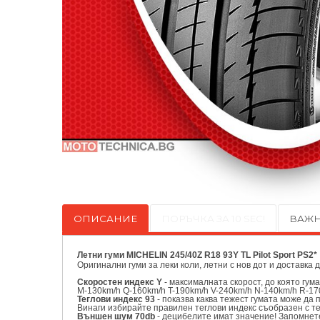
ОПИСАНИЕ
ПОРЪЧКА ЗА 10 SEC!
ВАЖН
Летни гуми MICHELIN 245/40Z R18 93Y TL Pilot Sport PS2*
Оригинални
гуми за леки коли, летни с нов дот и доставка 
Скоростен индекс Y
- максималната скорост, до която гум
M-130km/h Q-160km/h T-190km/h V-240km/h N-140km/h R-17
Теглови индекс 93
- показва каква тежест гумата може да 
Винаги избирайте правилен теглови индекс съобразен с т
Външен шум 70db
- децибелите имат значение! Запомнете