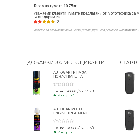
Тегло на гумата 10.75кг
Уважаеми клиенти, гумите предлагани от Мототехника са м
Благодарим Ви!
2
Можете да гласувате само, като регистриран потребител, моля
Влезте 
ДОБАВКИ ЗА МОТОЦИКЛЕТИ
СТАРТ
AUTOGAR ПЯНА ЗА
ПОЧИСТВАНЕ НА
КАСКИ 400ml
Цена: 15.00 € / 29.34 лв
Магазин 1
AUTOGAR MOTO
ENGINE TREATMENT
DRY CLUTCH 250ml
Цена: 20.00 € / 39.12 лв
Магазин 1