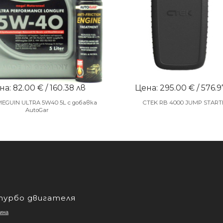
а: 82.00 € / 160.38 лв
Цена: 295.00 € / 576.9
MEGUIN ULTRA 5W40 5L с добавка
CTEK RB 4000 JUMP START
AutoGar
турбо двигателя
ина