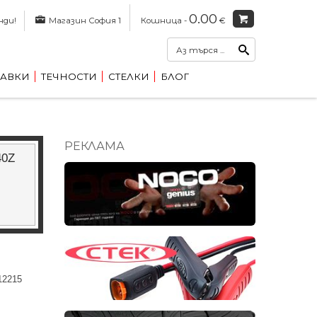
0.00
нди!
Магазин София 1
Кошница -
€
АВКИ
ТЕЧНОСТИ
СТЕЛКИ
БЛОГ
РЕКЛАМА
40Z
12215