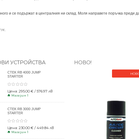
ного и се подържат в централния ни склад. Моля направете поръчка преди да
.
ТУК
ОВИ УСТРОЙСТВА
НОВО!
CTEK RB 4000 JUMP
НОВ
STARTER
Цена: 295.00 € / 576.97 лв
Магазин 1
CTEK RB 3000 JUMP
STARTER
Цена: 230.00 € / 449.84 лв
Магазин 1