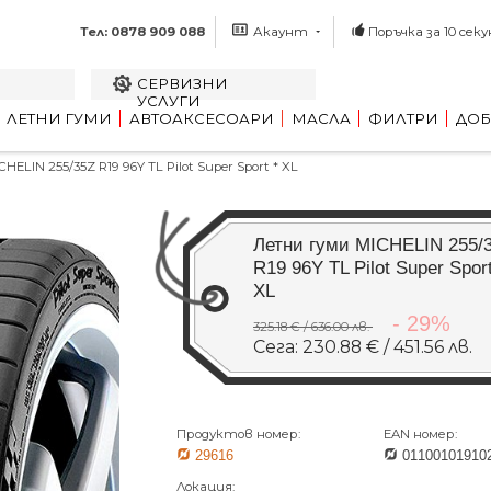
Тел: 0878 909 088
Акаунт
Поръчка за 10 секу
СЕРВИЗНИ
УСЛУГИ
ЛЕТНИ ГУМИ
АВТОАКСЕСОАРИ
МАСЛА
ФИЛТРИ
ДОБ
LIN 255/35Z R19 96Y TL Pilot Super Sport * XL
Летни гуми MICHELIN 255/
R19 96Y TL Pilot Super Sport
XL
- 29%
325.18 € / 636.00 лв.
Сега: 230.88 € / 451.56 лв.
Продуктов номер:
EAN номер:
29616
01100101910
Локация: