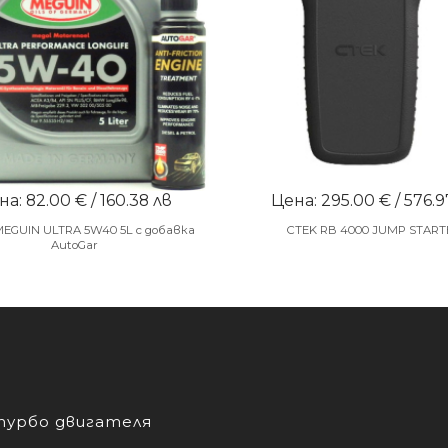
а: 82.00 € / 160.38 лв
Цена: 295.00 € / 576.9
MEGUIN ULTRA 5W40 5L с добавка
CTEK RB 4000 JUMP START
AutoGar
турбо двигателя