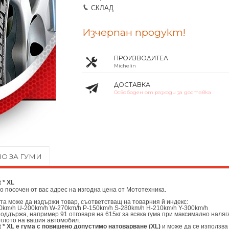
СКЛАД
Изчерпан продукт!
ПРОИЗВОДИТЕЛ
Michelin
ДОСТАВКА
Освободен от разходи за доставка
О ЗА ГУМИ
 * XL
до посочен от вас адрес на изгодна цена от
Мототехника.
ата може да издържи товар, съответстващ на товарния й индекс:
0km/h U-200km/h W-270km/h P-150km/h S-280km/h H-210km/h Y-300km/h
поддържа, например 91 отговаря на 615кг за всяка гума при максимално наляг
еглото на вашия автомобил.
t * XL е гума с повишено допустимо натоварване (XL)
и може да се използва