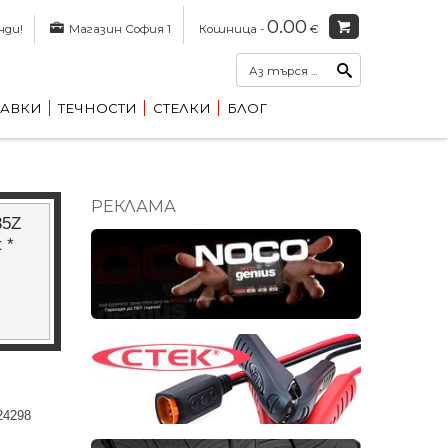
0.00
нди!
Магазин София 1
Кошница -
€
АВКИ
ТЕЧНОСТИ
СТЕЛКИ
БЛОГ
РЕКЛАМА
35Z
 *
24298