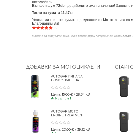
автомобили.
Външен шум 72db
- децибелите имат значение! Запомнете
Тегло на гумата 11.47кг
Уважаеми клиенти, гумите предлагани от Мототехника са м
Благодарим Ви!
5
Можете да гласувате само, като регистриран потребител, моля
Влезте 
ДОБАВКИ ЗА МОТОЦИКЛЕТИ
СТАРТ
AUTOGAR ПЯНА ЗА
ПОЧИСТВАНЕ НА
КАСКИ 400ml
Цена: 15.00 € / 29.34 лв
Магазин 1
AUTOGAR MOTO
ENGINE TREATMENT
DRY CLUTCH 250ml
Цена: 20.00 € / 39.12 лв