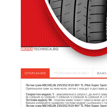
ОПИСАНИЕ
ПОРЪЧКА ЗА 10 SEC!
ВАЖН
Летни гуми MICHELIN 255/35Z R19 96Y TL Pilot Super Sport
Оригинални
гуми за леки коли, летни с нов дот и доставка 
Скоростен индекс Y
- максималната скорост, до която гум
M-130km/h Q-160km/h T-190km/h V-240km/h N-140km/h R-17
Теглови индекс 96
- показва каква тежест гумата може да 
Винаги избирайте правилен теглови индекс съобразен с т
Летни гуми MICHELIN 255/35Z R19 96Y TL Pilot Super Spor