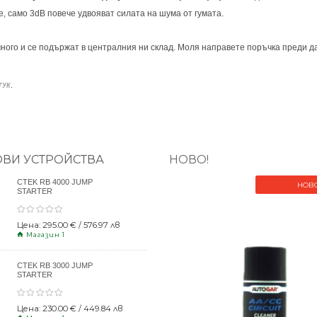
, само 3dB повече удвояват силата на шума от гумата.
ного и се подържат в централния ни склад. Моля направете поръчка преди да
.
ТУК
ОВИ УСТРОЙСТВА
НОВО!
CTEK RB 4000 JUMP
НОВ
STARTER
Цена: 295.00 € / 576.97 лв
Магазин 1
CTEK RB 3000 JUMP
STARTER
Цена: 230.00 € / 449.84 лв