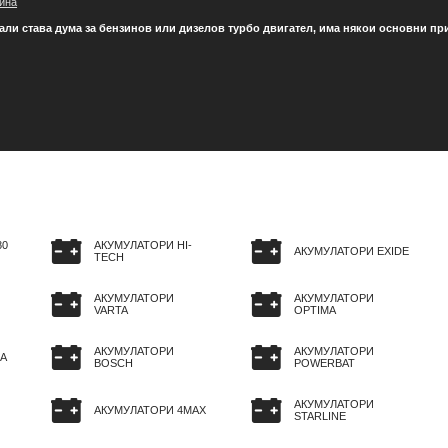
ина
али става дума за бензинов или дизелов турбо двигател, има някои основни принц
80
АКУМУЛАТОРИ HI-
АКУМУЛАТОРИ EXIDE
TECH
АКУМУЛАТОРИ
АКУМУЛАТОРИ
VARTA
OPTIMA
АКУМУЛАТОРИ
АКУМУЛАТОРИ
A
BOSCH
POWERBAT
АКУМУЛАТОРИ
АКУМУЛАТОРИ 4MAX
STARLINE