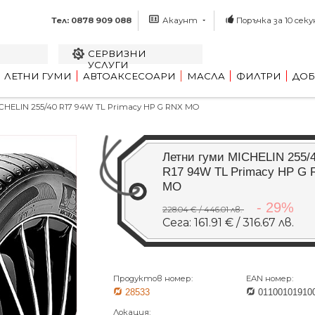
Тел: 0878 909 088
Акаунт
Поръчка за 10 секу
СЕРВИЗНИ
УСЛУГИ
ЛЕТНИ ГУМИ
АВТОАКСЕСОАРИ
МАСЛА
ФИЛТРИ
ДОБ
HELIN 255/40 R17 94W TL Primacy HP G RNX MO
Летни гуми MICHELIN 255/
R17 94W TL Primacy HP G
MO
- 29%
228.04 € / 446.01 лв.
Сега: 161.91 € / 316.67 лв.
Продуктов номер:
EAN номер:
28533
01100101910
Локация: