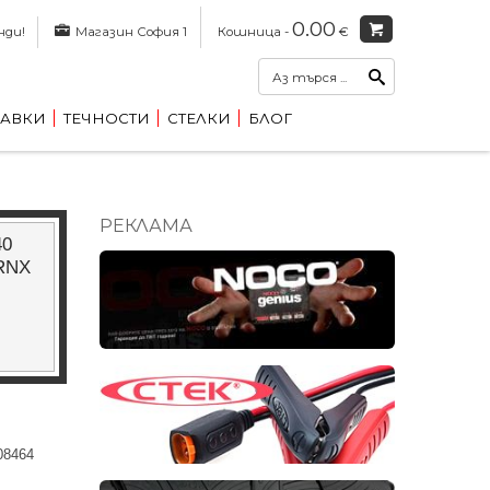
0.00
нди!
Магазин София 1
Кошница -
€
АВКИ
ТЕЧНОСТИ
СТЕЛКИ
БЛОГ
РЕКЛАМА
40
 RNX
08464