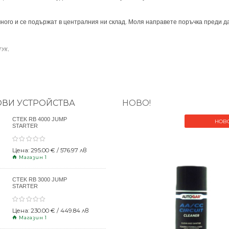
ного и се подържат в централния ни склад. Моля направете поръчка преди да
.
ТУК
ОВИ УСТРОЙСТВА
НОВО!
CTEK RB 4000 JUMP
НОВ
STARTER
Цена: 295.00 € / 576.97 лв
Магазин 1
CTEK RB 3000 JUMP
STARTER
Цена: 230.00 € / 449.84 лв
Магазин 1