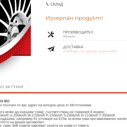
СКЛАД
Изчерпан продукт!
ПРОИЗВОДИТЕЛ
Michelin
ДОСТАВКА
Освободен от разходи за доставка
О ЗА ГУМИ
RNX MO
до посочен от вас адрес на изгодна цена от
Мототехника.
мата може да издържи товар, съответстващ на товарния й индекс:
0km/h U-200km/h W-270km/h P-150km/h S-280km/h H-210km/h Y-300km/h
поддържа, например 91 отговаря на 615кг за всяка гума при максимално наляг
еглото на вашия автомобил.
, само 3dB повече удвояват силата на шума от гумата.