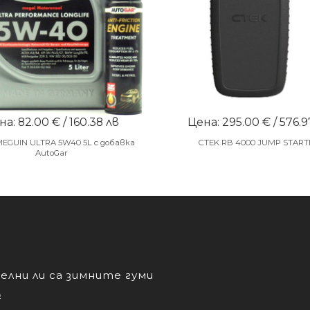
а: 82.00 € / 160.38 лв
Цена: 295.00 € / 576.9
MEGUIN ULTRA 5W40 5L с добавка
CTEK RB 4000 JUMP START
AutoGar
лни ли са зимните гуми
о