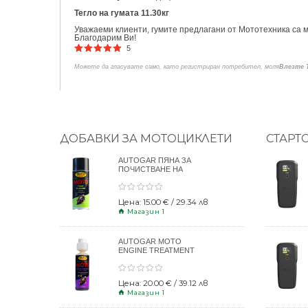
Тегло на гумата 11.30кг
Уважаеми клиенти, гумите предлагани от Мототехника са м
Благодарим Ви!
5
Можете да гласувате само, като регистриран потребител, моля
Влезте 
ДОБАВКИ ЗА МОТОЦИКЛЕТИ
СТАРТ
AUTOGAR ПЯНА ЗА
ПОЧИСТВАНЕ НА
КАСКИ 400ml
Цена: 15.00 € / 29.34 лв
Магазин 1
AUTOGAR MOTO
ENGINE TREATMENT
DRY CLUTCH 250ml
Цена: 20.00 € / 39.12 лв
Магазин 1