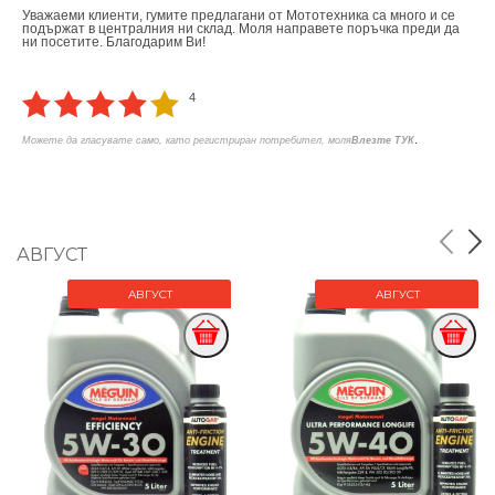
Уважаеми клиенти, гумите предлагани от Мототехника са много и се
подържат в централния ни склад. Моля направете поръчка преди да
ни посетите. Благодарим Ви!
4
.
Можете да гласувате само, като регистриран потребител, моля
Влезте ТУК
АВГУСТ
АВГУСТ
АВГУСТ