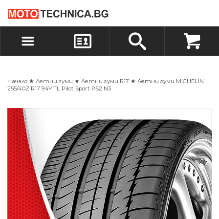
БЪРЗА ПОРЪЧКА
ПОРЪЧКА
ВХОД
РЕГИСТРАЦИЯ
Начало
★
Летни гуми
★
Летни гуми R17
★ Летни гуми MICHELIN
255/40Z R17 94Y TL Pilot Sport PS2 N3