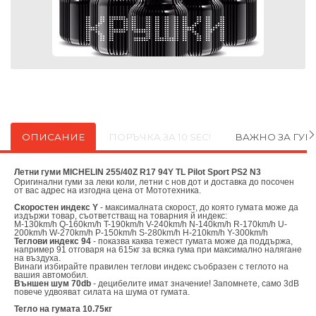
ОПИСАНИЕ
ПОРЪЧКА ЗА 10 SEC!
ВАЖНО ЗА ГУ
Летни гуми MICHELIN 255/40Z R17 94Y TL Pilot Sport PS2 N3
Оригинални
гуми за леки коли, летни с нов дот и доставка до посочен
от вас адрес на изгодна цена от
Мототехника.
Скоростен индекс Y
- максималната скорост, до която гумата може да
издържи товар, съответстващ на товарния й индекс:
M-130km/h Q-160km/h T-190km/h V-240km/h N-140km/h R-170km/h U-
200km/h W-270km/h P-150km/h S-280km/h H-210km/h Y-300km/h
Теглови индекс 94
- показва каква тежест гумата може да поддържа,
например 91 отговаря на 615кг за всяка гума при максимално налягане
на въздуха.
Винаги избирайте правилен теглови индекс съобразен с теглото на
вашия автомобил.
Външен шум 70db
- децибелите имат значение! Запомнете, само 3dB
повече удвояват силата на шума от гумата.
Тегло на гумата 10.75кг