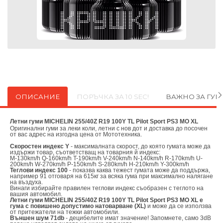
ОПИСАНИЕ
ПОРЪЧКА ЗА 10 SEC!
ВАЖНО ЗА ГУ
Летни гуми MICHELIN 255/40Z R19 100Y TL Pilot Sport PS3 MO XL
Оригинални
гуми за леки коли, летни с нов дот и доставка до посочен
от вас адрес на изгодна цена от
Мототехника.
Скоростен индекс Y
- максималната скорост, до която гумата може да
издържи товар, съответстващ на товарния й индекс:
M-130km/h Q-160km/h T-190km/h V-240km/h N-140km/h R-170km/h U-
200km/h W-270km/h P-150km/h S-280km/h H-210km/h Y-300km/h
Теглови индекс 100
- показва каква тежест гумата може да поддържа,
например 91 отговаря на 615кг за всяка гума при максимално налягане
на въздуха.
Винаги избирайте правилен теглови индекс съобразен с теглото на
вашия автомобил.
Летни гуми MICHELIN 255/40Z R19 100Y TL Pilot Sport PS3 MO XL е
гума с повишено допустимо натоварване (XL)
и може да се използва
от притежатели на тежки автомобили.
Външен шум 71db
- децибелите имат значение! Запомнете, само 3dB