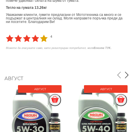
повече удвояват силата на шума от гумата.
Тегло на гумата 13.26кг
Уважаеми клиенти, гумите предлагани от Мототехника са много и се
подържат в централния ни склад. Моля направете поръчка преди да
ни посетите. Благодарим Ви!
4
.
Можете да гласувате само, като регистриран потребител, моля
Влезте ТУК
АВГУСТ
АВГУСТ
АВГУСТ