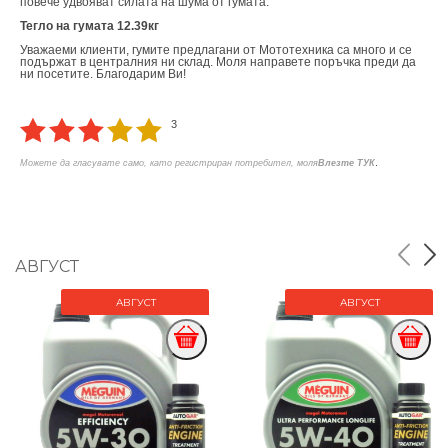
повече удвояват силата на шума от гумата.
Тегло на гумата 12.39кг
Уважаеми клиенти, гумите предлагани от Мототехника са много и се
подържат в централния ни склад. Моля направете поръчка преди да
ни посетите. Благодарим Ви!
3
.
Можете да гласувате само, като регистриран потребител, моля
Влезте ТУК
АВГУСТ
АВГУСТ
АВГУСТ