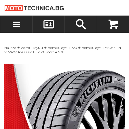
БЪРЗА ПОРЪЧКА
ПОРЪЧКА
ВХОД
РЕГИСТРАЦИЯ
Начало
★
Летни гуми
★
Летни гуми R20
★ Летни гуми MICHELIN
255/40Z R20 101Y TL Pilot Sport 4 S XL