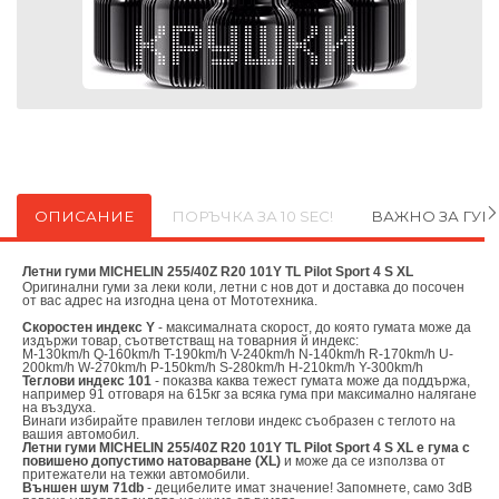
ОПИСАНИЕ
ПОРЪЧКА ЗА 10 SEC!
ВАЖНО ЗА ГУ
Летни гуми MICHELIN 255/40Z R20 101Y TL Pilot Sport 4 S XL
Оригинални
гуми за леки коли, летни с нов дот и доставка до посочен
от вас адрес на изгодна цена от
Мототехника.
Скоростен индекс Y
- максималната скорост, до която гумата може да
издържи товар, съответстващ на товарния й индекс:
M-130km/h Q-160km/h T-190km/h V-240km/h N-140km/h R-170km/h U-
200km/h W-270km/h P-150km/h S-280km/h H-210km/h Y-300km/h
Теглови индекс 101
- показва каква тежест гумата може да поддържа,
например 91 отговаря на 615кг за всяка гума при максимално налягане
на въздуха.
Винаги избирайте правилен теглови индекс съобразен с теглото на
вашия автомобил.
Летни гуми MICHELIN 255/40Z R20 101Y TL Pilot Sport 4 S XL е гума с
повишено допустимо натоварване (XL)
и може да се използва от
притежатели на тежки автомобили.
Външен шум 71db
- децибелите имат значение! Запомнете, само 3dB