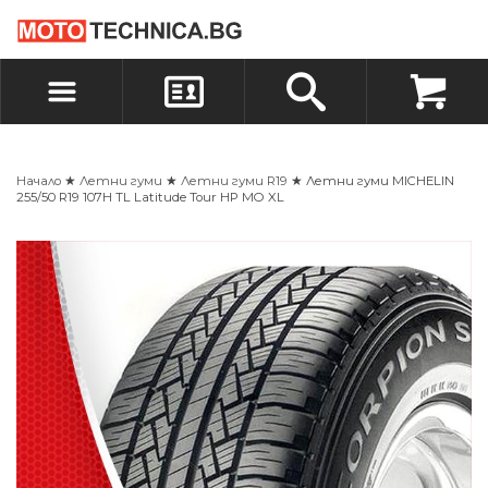
БЪРЗА ПОРЪЧКА
ПОРЪЧКА
ВХОД
РЕГИСТРАЦИЯ
Начало
★
Летни гуми
★
Летни гуми R19
★ Летни гуми MICHELIN
255/50 R19 107H TL Latitude Tour HP MO XL