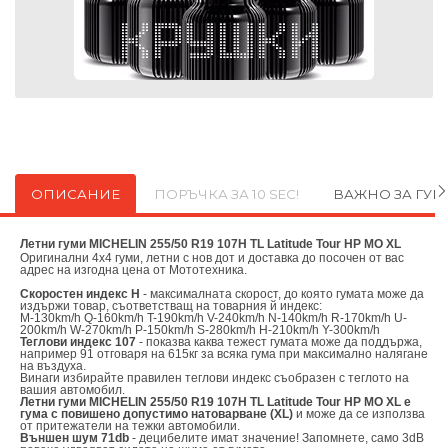
ОПИСАНИЕ
ПОРЪЧКА ЗА 10 SEC!
ВАЖНО ЗА ГУ
Летни гуми MICHELIN 255/50 R19 107H TL Latitude Tour HP MO XL
Оригинални
4х4 гуми, летни с нов дот и доставка до посочен от вас
адрес на изгодна цена от
Мототехника.
Скоростен индекс H
- максималната скорост, до която гумата може да
издържи товар, съответстващ на товарния й индекс:
M-130km/h Q-160km/h T-190km/h V-240km/h N-140km/h R-170km/h U-
200km/h W-270km/h P-150km/h S-280km/h H-210km/h Y-300km/h
Теглови индекс 107
- показва каква тежест гумата може да поддържа,
например 91 отговаря на 615кг за всяка гума при максимално налягане
на въздуха.
Винаги избирайте правилен теглови индекс съобразен с теглото на
вашия автомобил.
Летни гуми MICHELIN 255/50 R19 107H TL Latitude Tour HP MO XL е
гума с повишено допустимо натоварване (XL)
и може да се използва
от притежатели на тежки автомобили.
Външен шум 71db
- децибелите имат значение! Запомнете, само 3dB