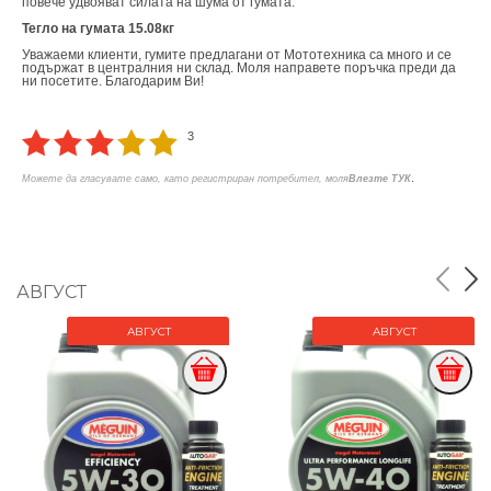
повече удвояват силата на шума от гумата.
Тегло на гумата 15.08кг
Уважаеми клиенти, гумите предлагани от Мототехника са много и се
подържат в централния ни склад. Моля направете поръчка преди да
ни посетите. Благодарим Ви!
3
.
Можете да гласувате само, като регистриран потребител, моля
Влезте ТУК
АВГУСТ
АВГУСТ
АВГУСТ