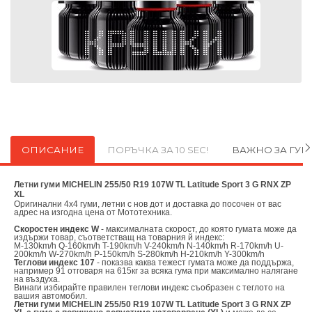
ОПИСАНИЕ
ПОРЪЧКА ЗА 10 SEC!
ВАЖНО ЗА ГУ
Летни гуми MICHELIN 255/50 R19 107W TL Latitude Sport 3 G RNX ZP
XL
Оригинални
4х4 гуми, летни с нов дот и доставка до посочен от вас
адрес на изгодна цена от
Мототехника.
Скоростен индекс W
- максималната скорост, до която гумата може да
издържи товар, съответстващ на товарния й индекс:
M-130km/h Q-160km/h T-190km/h V-240km/h N-140km/h R-170km/h U-
200km/h W-270km/h P-150km/h S-280km/h H-210km/h Y-300km/h
Теглови индекс 107
- показва каква тежест гумата може да поддържа,
например 91 отговаря на 615кг за всяка гума при максимално налягане
на въздуха.
Винаги избирайте правилен теглови индекс съобразен с теглото на
вашия автомобил.
Летни гуми MICHELIN 255/50 R19 107W TL Latitude Sport 3 G RNX ZP