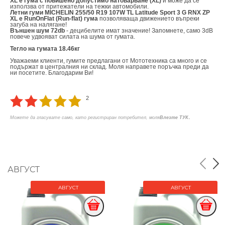
XL е гума с повишено допустимо натоварване (XL)
и може да се
използва от притежатели на тежки автомобили.
Летни гуми MICHELIN 255/50 R19 107W TL Latitude Sport 3 G RNX ZP
XL е RunOnFlat (Run-flat) гума
позволяваща движението въпреки
загуба на налягане!
Външен шум 72db
- децибелите имат значение! Запомнете, само 3dB
повече удвояват силата на шума от гумата.
Тегло на гумата 18.46кг
Уважаеми клиенти, гумите предлагани от Мототехника са много и се
подържат в централния ни склад. Моля направете поръчка преди да
ни посетите. Благодарим Ви!
2
.
Можете да гласувате само, като регистриран потребител, моля
Влезте ТУК
АВГУСТ
АВГУСТ
АВГУСТ