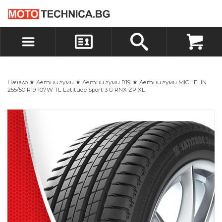
БЪРЗА ПОРЪЧКА
ПОРЪЧКА
ВХОД
РЕГИСТРАЦИЯ
Начало
★
Летни гуми
★
Летни гуми R19
★ Летни гуми MICHELIN
255/50 R19 107W TL Latitude Sport 3 G RNX ZP XL