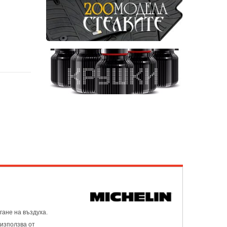
гане на въздуха.
 използва от