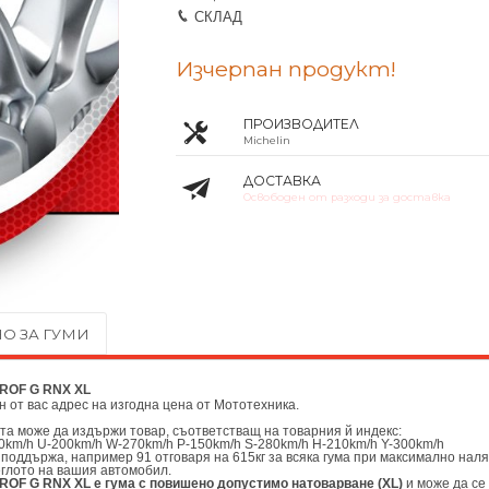
СКЛАД
Изчерпан продукт!
ПРОИЗВОДИТЕЛ
Michelin
ДОСТАВКА
Освободен от разходи за доставка
О ЗА ГУМИ
3 ROF G RNX XL
ен от вас адрес на изгодна цена от
Мототехника.
ата може да издържи товар, съответстващ на товарния й индекс:
0km/h U-200km/h W-270km/h P-150km/h S-280km/h H-210km/h Y-300km/h
 поддържа, например 91 отговаря на 615кг за всяка гума при максимално наля
еглото на вашия автомобил.
3 ROF G RNX XL е гума с повишено допустимо натоварване (XL)
и може да се