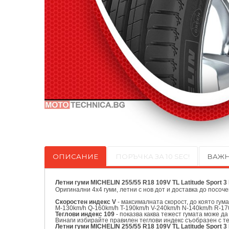
ОПИСАНИЕ
ПОРЪЧКА ЗА 10 SEC!
ВАЖН
Летни гуми MICHELIN 255/55 R18 109V TL Latitude Sport 
Оригинални
4х4 гуми, летни с нов дот и доставка до посоч
Скоростен индекс V
- максималната скорост, до която гум
M-130km/h Q-160km/h T-190km/h V-240km/h N-140km/h R-17
Теглови индекс 109
- показва каква тежест гумата може да
Винаги избирайте правилен теглови индекс съобразен с т
Летни гуми MICHELIN 255/55 R18 109V TL Latitude Sport 