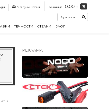
0.00
нди!
Магазин София 1
Кошница -
€
АВКИ
ТЕЧНОСТИ
СТЕЛКИ
БЛОГ
РЕКЛАМА
55
3
19813