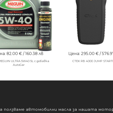
а: 82.00 € / 160.38 лв
Цена: 295.00 € / 576.9
MEGUIN ULTRA 5W40 5L с добавка
CTEK RB 4000 JUMP START
AutoGar
а ползваме автомобилни масла за нашата мото