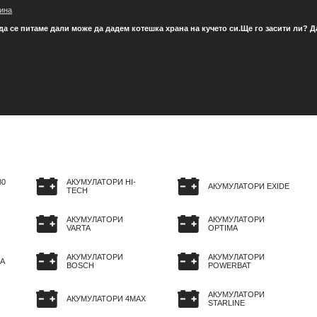
ина
 да се питаме дали може да дадем котешка храна на кучето си.Ще го засити ли?
80
АКУМУЛАТОРИ HI-
АКУМУЛАТОРИ EXIDE
TECH
АКУМУЛАТОРИ
АКУМУЛАТОРИ
VARTA
OPTIMA
АКУМУЛАТОРИ
АКУМУЛАТОРИ
A
BOSCH
POWERBAT
АКУМУЛАТОРИ
АКУМУЛАТОРИ 4MAX
STARLINE