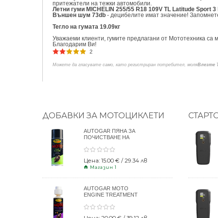
притежатели на тежки автомобили.
Летни гуми MICHELIN 255/55 R18 109V TL Latitude Sport 3
Външен шум 73db
- децибелите имат значение! Запомнете
Тегло на гумата 19.09кг
Уважаеми клиенти, гумите предлагани от Мототехника са м
Благодарим Ви!
2
Можете да гласувате само, като регистриран потребител, моля
Влезте 
ДОБАВКИ ЗА МОТОЦИКЛЕТИ
СТАРТ
AUTOGAR ПЯНА ЗА
ПОЧИСТВАНЕ НА
КАСКИ 400ml
Цена: 15.00 € / 29.34 лв
Магазин 1
AUTOGAR MOTO
ENGINE TREATMENT
DRY CLUTCH 250ml