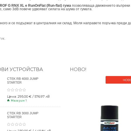
 ROF G RNX XL е RunOnFlat (Run-flat) гума
позволяваща движението въпреки з
, само 3dB повече удвояват силата на шума от гумата.
ного и се подържат в централния ни склад. Моля направете поръчка преди да
.
ТУК
ОВИ УСТРОЙСТВА
НОВО!
CTEK RB 4000 JUMP
НОВ
STARTER
Цена: 295.00 € / 576.97 лв
Магазин 1
CTEK RB 3000 JUMP
STARTER