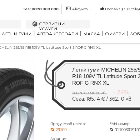
Тел: 0878 909 088
Акаунт
Поръчка за 10 секу
СЕРВИЗНИ
УСЛУГИ
ЛЕТНИ ГУМИ
АВТОАКСЕСОАРИ
МАСЛА
ФИЛТРИ
ДОБ
ELIN 255/55 R18 109V TL Latitude Sport 3 ROF G RNX XL
Летни гуми MICHELIN 255/
R18 109V TL Latitude Sport 
ROF G RNX XL
- 29%
260.76 € / 510.00 лв.
Сега: 185.14 € / 362.10 лв.
Продуктов номер:
EAN номер:
29109
01100301910
Локация: