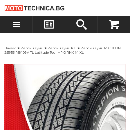
БЪРЗА ПОРЪЧКА
ПОРЪЧКА
ВХОД
РЕГИСТРАЦИЯ
Начало
★
Летни гуми
★
Летни гуми R18
★ Летни гуми MICHELIN
255/55 R18 109V TL Latitude Tour HP G RNX N1 XL