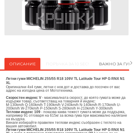
ОПИСАНИЕ
ПОРЪЧКА ЗА 10 SEC!
ВАЖНО ЗА ГУ
Летни гуми MICHELIN 255/55 R18 109V TL Latitude Tour HP G RNX N1
XL
Оригинални
4х4 гуми, летни с нов дот и доставка до посочен от вас
адрес на изгодна цена от
Мототехника.
Скоростен индекс V
- максималната скорост, до която гумата може да
издържи товар, съответстващ на товарния й индекс:
M-130km/h Q-160km/h T-190km/h V-240km/h N-140km/h R-170km/h U-
200km/h W-270km/h P-150km/h S-280km/h H-210km/h Y-300km/h
Теглови индекс 109
- показва каква тежест гумата може да поддържа,
например 91 отговаря на 615кг за всяка гума при максимално налягане
на въздуха.
Винаги избирайте правилен теглови индекс съобразен с теглото на
вашия автомобил.
Летни гуми MICHELIN 255/55 R18 109V TL Latitude Tour HP G RNX N1