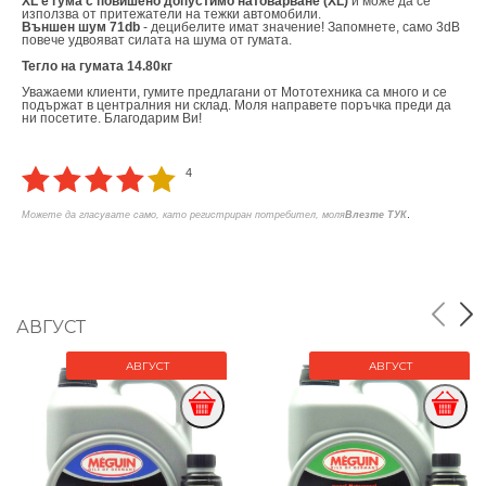
XL е гума с повишено допустимо натоварване (XL)
и може да се
използва от притежатели на тежки автомобили.
Външен шум 71db
- децибелите имат значение! Запомнете, само 3dB
повече удвояват силата на шума от гумата.
Тегло на гумата 14.80кг
Уважаеми клиенти, гумите предлагани от Мототехника са много и се
подържат в централния ни склад. Моля направете поръчка преди да
ни посетите. Благодарим Ви!
4
.
Можете да гласувате само, като регистриран потребител, моля
Влезте ТУК
АВГУСТ
АВГУСТ
АВГУСТ