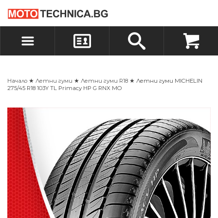
БЪРЗА ПОРЪЧКА
ПОРЪЧКА
ВХОД
РЕГИСТРАЦИЯ
Начало
★
Летни гуми
★
Летни гуми R18
★ Летни гуми MICHELIN
275/45 R18 103Y TL Primacy HP G RNX MO