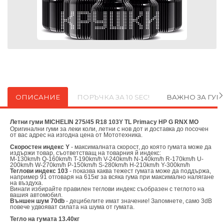
ОПИСАНИЕ
ПОРЪЧКА ЗА 10 SEC!
ВАЖНО ЗА ГУ
Летни гуми MICHELIN 275/45 R18 103Y TL Primacy HP G RNX MO
Оригинални
гуми за леки коли, летни с нов дот и доставка до посочен
от вас адрес на изгодна цена от
Мототехника.
Скоростен индекс Y
- максималната скорост, до която гумата може да
издържи товар, съответстващ на товарния й индекс:
M-130km/h Q-160km/h T-190km/h V-240km/h N-140km/h R-170km/h U-
200km/h W-270km/h P-150km/h S-280km/h H-210km/h Y-300km/h
Теглови индекс 103
- показва каква тежест гумата може да поддържа,
например 91 отговаря на 615кг за всяка гума при максимално налягане
на въздуха.
Винаги избирайте правилен теглови индекс съобразен с теглото на
вашия автомобил.
Външен шум 70db
- децибелите имат значение! Запомнете, само 3dB
повече удвояват силата на шума от гумата.
Тегло на гумата 13.40кг