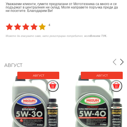
Уважаеми клиенти, гумите предлагани от Мототехника са много и се
подържат в централния ни склад. Моля направете поръчка преди да
ни посетите. Благодарим Ви!
4
.
Можете да гласувате само, като регистриран потребител, моля
Влезте ТУК
АВГУСТ
АВГУСТ
АВГУСТ