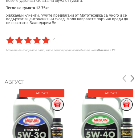
повече удвояват силата на шума от гумата.
Тегло на гумата 12.75кг
Уважаеми клиенти, гумите предлагани от Мототехника са много и се
подържат в централния ни склад. Моля направете поръчка преди да
ни посетите. Благодарим Ви!
5
.
Можете да гласувате само, като регистриран потребител, моля
Влезте ТУК
АВГУСТ
АВГУСТ
АВГУСТ