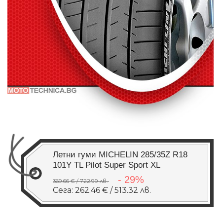
Летни гуми MICHELIN 285/35Z R18
101Y TL Pilot Super Sport XL
- 29%
369.66 € / 722.99 лв.
Сега: 262.46 € / 513.32 лв.