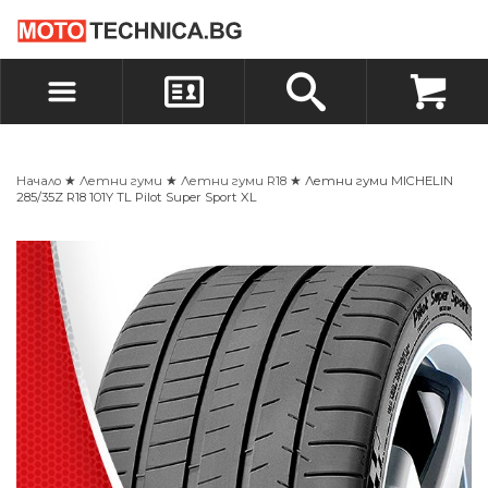
БЪРЗА ПОРЪЧКА
ПОРЪЧКА
ВХОД
РЕГИСТРАЦИЯ
Начало
★
Летни гуми
★
Летни гуми R18
★ Летни гуми MICHELIN
285/35Z R18 101Y TL Pilot Super Sport XL