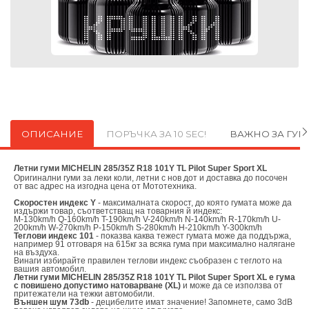
ОПИСАНИЕ
ПОРЪЧКА ЗА 10 SEC!
ВАЖНО ЗА ГУ
Летни гуми MICHELIN 285/35Z R18 101Y TL Pilot Super Sport XL
Оригинални
гуми за леки коли, летни с нов дот и доставка до посочен
от вас адрес на изгодна цена от
Мототехника.
Скоростен индекс Y
- максималната скорост, до която гумата може да
издържи товар, съответстващ на товарния й индекс:
M-130km/h Q-160km/h T-190km/h V-240km/h N-140km/h R-170km/h U-
200km/h W-270km/h P-150km/h S-280km/h H-210km/h Y-300km/h
Теглови индекс 101
- показва каква тежест гумата може да поддържа,
например 91 отговаря на 615кг за всяка гума при максимално налягане
на въздуха.
Винаги избирайте правилен теглови индекс съобразен с теглото на
вашия автомобил.
Летни гуми MICHELIN 285/35Z R18 101Y TL Pilot Super Sport XL е гума
с повишено допустимо натоварване (XL)
и може да се използва от
притежатели на тежки автомобили.
Външен шум 73db
- децибелите имат значение! Запомнете, само 3dB