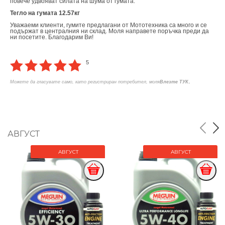
повече удвояват силата на шума от гумата.
Тегло на гумата 12.57кг
Уважаеми клиенти, гумите предлагани от Мототехника са много и се
подържат в централния ни склад. Моля направете поръчка преди да
ни посетите. Благодарим Ви!
5
.
Можете да гласувате само, като регистриран потребител, моля
Влезте ТУК
АВГУСТ
АВГУСТ
АВГУСТ