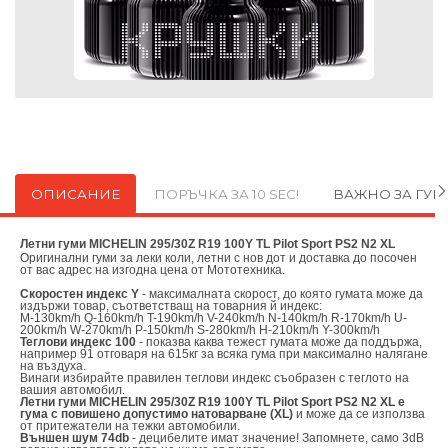
ОПИСАНИЕ
ПОРЪЧКА ЗА 10 SEC!
ВАЖНО ЗА ГУ
Летни гуми MICHELIN 295/30Z R19 100Y TL Pilot Sport PS2 N2 XL
Оригинални
гуми за леки коли, летни с нов дот и доставка до посочен
от вас адрес на изгодна цена от
Мототехника.
Скоростен индекс Y
- максималната скорост, до която гумата може да
издържи товар, съответстващ на товарния й индекс:
M-130km/h Q-160km/h T-190km/h V-240km/h N-140km/h R-170km/h U-
200km/h W-270km/h P-150km/h S-280km/h H-210km/h Y-300km/h
Теглови индекс 100
- показва каква тежест гумата може да поддържа,
например 91 отговаря на 615кг за всяка гума при максимално налягане
на въздуха.
Винаги избирайте правилен теглови индекс съобразен с теглото на
вашия автомобил.
Летни гуми MICHELIN 295/30Z R19 100Y TL Pilot Sport PS2 N2 XL е
гума с повишено допустимо натоварване (XL)
и може да се използва
от притежатели на тежки автомобили.
Външен шум 74db
- децибелите имат значение! Запомнете, само 3dB