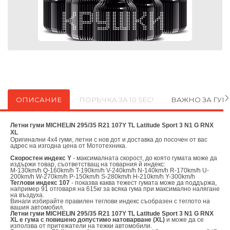
ОПИСАНИЕ
ПОРЪЧКА ЗА 10 SEC!
ВАЖНО ЗА ГУ
Летни гуми MICHELIN 295/35 R21 107Y TL Latitude Sport 3 N1 G RNX
XL
Оригинални
4х4 гуми, летни с нов дот и доставка до посочен от вас
адрес на изгодна цена от
Мототехника.
Скоростен индекс Y
- максималната скорост, до която гумата може да
издържи товар, съответстващ на товарния й индекс:
M-130km/h Q-160km/h T-190km/h V-240km/h N-140km/h R-170km/h U-
200km/h W-270km/h P-150km/h S-280km/h H-210km/h Y-300km/h
Теглови индекс 107
- показва каква тежест гумата може да поддържа,
например 91 отговаря на 615кг за всяка гума при максимално налягане
на въздуха.
Винаги избирайте правилен теглови индекс съобразен с теглото на
вашия автомобил.
Летни гуми MICHELIN 295/35 R21 107Y TL Latitude Sport 3 N1 G RNX
XL е гума с повишено допустимо натоварване (XL)
и може да се
използва от притежатели на тежки автомобили.