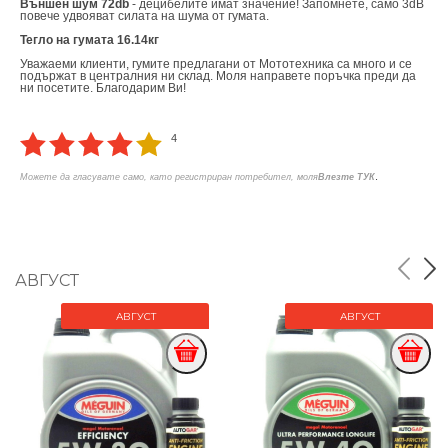
Външен шум 72db
- децибелите имат значение! Запомнете, само 3dB
повече удвояват силата на шума от гумата.
Тегло на гумата 16.14кг
Уважаеми клиенти, гумите предлагани от Мототехника са много и се
подържат в централния ни склад. Моля направете поръчка преди да
ни посетите. Благодарим Ви!
4
.
Можете да гласувате само, като регистриран потребител, моля
Влезте ТУК
АВГУСТ
АВГУСТ
АВГУСТ