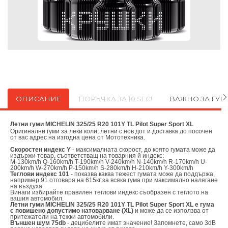
ОПИСАНИЕ
ПОРЪЧКА ЗА 10 SEC!
ВАЖНО ЗА ГУ
Летни гуми MICHELIN 325/25 R20 101Y TL Pilot Super Sport XL
Оригинални
гуми за леки коли, летни с нов дот и доставка до посочен
от вас адрес на изгодна цена от
Мототехника.
Скоростен индекс Y
- максималната скорост, до която гумата може да
издържи товар, съответстващ на товарния й индекс:
M-130km/h Q-160km/h T-190km/h V-240km/h N-140km/h R-170km/h U-
200km/h W-270km/h P-150km/h S-280km/h H-210km/h Y-300km/h
Теглови индекс 101
- показва каква тежест гумата може да поддържа,
например 91 отговаря на 615кг за всяка гума при максимално налягане
на въздуха.
Винаги избирайте правилен теглови индекс съобразен с теглото на
вашия автомобил.
Летни гуми MICHELIN 325/25 R20 101Y TL Pilot Super Sport XL е гума
с повишено допустимо натоварване (XL)
и може да се използва от
притежатели на тежки автомобили.
Външен шум 75db
- децибелите имат значение! Запомнете, само 3dB