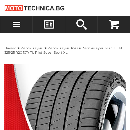
БЪРЗА ПОРЪЧКА
ПОРЪЧКА
ВХОД
РЕГИСТРАЦИЯ
Начало
★
Летни гуми
★
Летни гуми R20
★ Летни гуми MICHELIN
325/25 R20 101Y TL Pilot Super Sport XL