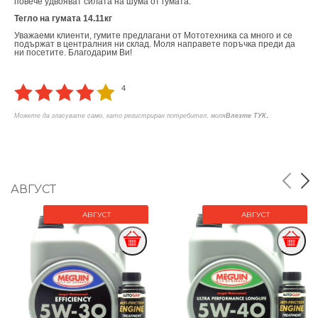
повече удвояват силата на шума от гумата.
Тегло на гумата 14.11кг
Уважаеми клиенти, гумите предлагани от Мототехника са много и се
подържат в централния ни склад. Моля направете поръчка преди да
ни посетите. Благодарим Ви!
4
.
Можете да гласувате само, като регистриран потребител, моля
Влезте ТУК
АВГУСТ
АВГУСТ
АВГУСТ