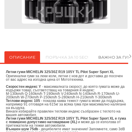
ОПИСАНИЕ
ПОРЪЧКА ЗА 10 SEC!
ВАЖНО ЗА ГУ
Летни гуми MICHELIN 325/30Z R19 105Y TL Pilot Super Sport XL
Оригинални
гуми за леки коли, летни с нов дот и доставка до посочен
от вас адрес на изгодна цена от
Мототехника.
Скоростен индекс Y
- максималната скорост, до която гумата може да
издържи товар, съответстващ на товарния й индекс:
M-130km/h Q-160km/h T-190km/h V-240km/h N-140km/h R-170km/h U-
200km/h W-270km/h P-150km/h S-280km/h H-210km/h Y-300km/h
Теглови индекс 105
- показва каква тежест гумата може да поддържа,
например 91 отговаря на 615кг за всяка гума при максимално налягане
на въздуха.
Винаги избирайте правилен теглови индекс съобразен с теглото на
вашия автомобил.
Летни гуми MICHELIN 325/30Z R19 105Y TL Pilot Super Sport XL е гума
с повишено допустимо натоварване (XL)
и може да се използва от
притежатели на тежки автомобили.
Външен шум 75db
- децибелите имат значение! Запомнете, само 3dB