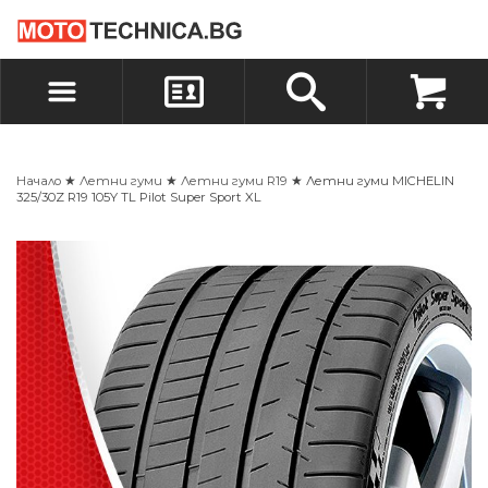
БЪРЗА ПОРЪЧКА
ПОРЪЧКА
ВХОД
РЕГИСТРАЦИЯ
Начало
★
Летни гуми
★
Летни гуми R19
★ Летни гуми MICHELIN
325/30Z R19 105Y TL Pilot Super Sport XL