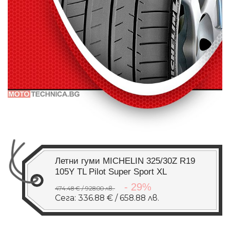
Летни гуми MICHELIN 325/30Z R19
105Y TL Pilot Super Sport XL
- 29%
474.48 € / 928.00 лв.
Сега: 336.88 € / 658.88 лв.