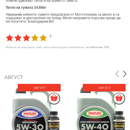
повече удвояват силата на шума от гумата.
Тегло на гумата 14.60кг
Уважаеми клиенти, гумите предлагани от Мототехника са много и се
подържат в централния ни склад. Моля направете поръчка преди да
ни посетите. Благодарим Ви!
3
.
Можете да гласувате само, като регистриран потребител, моля
Влезте ТУК
АВГУСТ
АВГУСТ
АВГУСТ