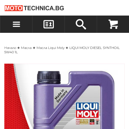
БЪРЗА ПОРЪЧКА
ПОРЪЧКА
ВХОД
РЕГИСТРАЦИЯ
Начало
★
Масла
★
Масла Liqui Moly
★ LIQUI MOLY DIESEL SYNTHOIL
5W40 1L