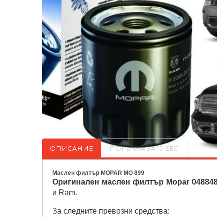
ОПИСАНИЕ
ПОРЪЧКА ЗА 10 SEC!
Маслен филтър MOPAR MO 899
Оригинален маслен филтър Mopar 04884
и Ram.
За следните превозни средства: