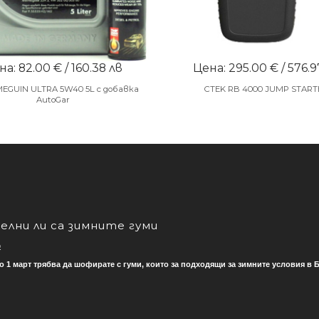
а: 82.00 € / 160.38 лв
Цена: 295.00 € / 576.9
MEGUIN ULTRA 5W40 5L с добавка
CTEK RB 4000 JUMP START
AutoGar
лни ли са зимните гуми
о
о 1 март трябва да шофирате с гуми, които за подходящи за зимните условия в Б