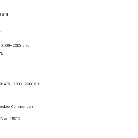
 6.1L
L
 2009–2008 5.7L
7L
 4.7L, 2009–2008 6.1L
7L
herokee, Commander)
C до 150°C