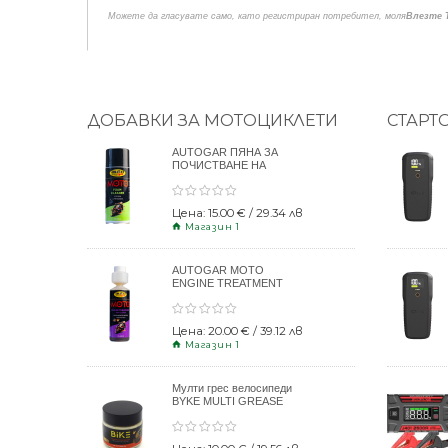
Можете да гласувате само, като регистриран потребител, моля
Влезте 
ДОБАВКИ ЗА МОТОЦИКЛЕТИ
СТАРТ
AUTOGAR ПЯНА ЗА
ПОЧИСТВАНЕ НА
КАСКИ 400ml
Цена: 15.00 € / 29.34 лв
Магазин 1
AUTOGAR MOTO
ENGINE TREATMENT
DRY CLUTCH 250ml
Цена: 20.00 € / 39.12 лв
Магазин 1
Мулти грес велосипеди
BYKE MULTI GREASE
120gr