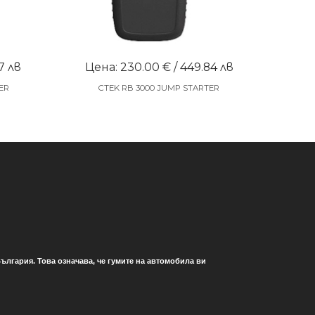
7 лв
Цена: 230.00 € / 449.84 лв
ER
CTEK RB 3000 JUMP STARTER
ългария. Това означава, че гумите на автомобила ви