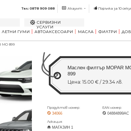
Тел: 0878 909 088
Акаунт
Поръчка за 10 секу
СЕРВИЗНИ
УСЛУГИ
ЛЕТНИ ГУМИ
АВТОАКСЕСОАРИ
МАСЛА
ФИЛТРИ
ДОБ
 MO 899
Маслен филтър MOPAR M
899
Цена: 15.00 € / 29.34 лв.
Продуктов номер:
EAN номер:
34066
04884899AC
Локация:
МАГАЗИН 1