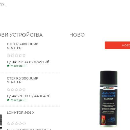
.
ТУК
ОВИ УСТРОЙСТВА
НОВО!
CTEK RB 4000 JUMP
НОВ
STARTER
Цена: 295.00 € / 576.97 лв
Магазин 1
CTEK RB 3000 JUMP
STARTER
Цена: 230.00 € / 449.84 лв
Магазин 1
LOKIHTOR J401 X