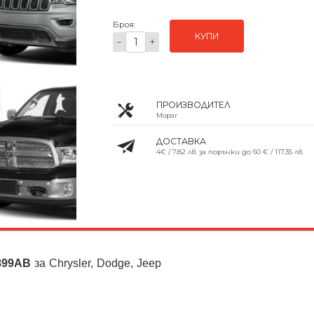
Броя:
КУПИ
−
+
ПРОИЗВОДИТЕЛ
Mopar
ДОСТАВКА
4€ / 7.82 лв. за поръчки до 60 € / 117.35 лв.
899AB
за Chrysler, Dodge, Jeep