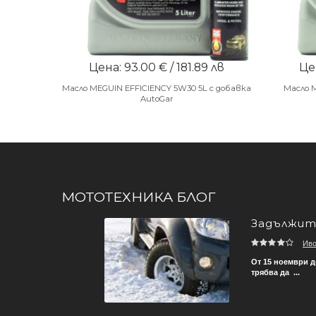
Цена: 93.00 € / 181.89 лв
Цен
Масло MEGUIN EFFICIENCY 5W30 5L с добавка
Масло 
AutoGar
МОТОТЕХНИКА БЛОГ
Задължите
Ив
зват, за да не се стига
От 15 ноември д
трябва да ...