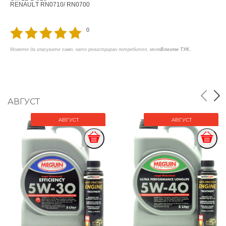
RЕNАULТ RN0710/ RN0700
0
.
Можете да гласувате само, като регистриран потребител, моля
Влезте ТУК
АВГУСТ
АВГУСТ
АВГУСТ