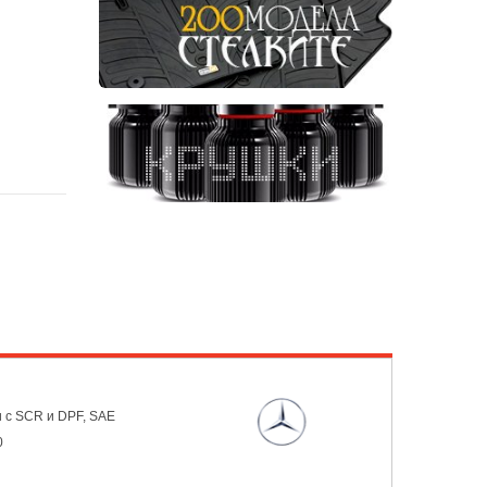
 с SCR и DPF, SAE
0