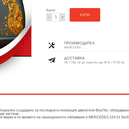
Броя:
КУПИ
−
+
ПРОИЗВОДИТЕЛ
MERCEDES
ДОСТАВКА
4€ / 7.82 лв. за поръчки до 60 € / 117.35 лв.
пециално създадено за последната генерация двигатели BlueTec, оборудвани
ди частици.
ази марка и по времето на гаранционното облужване е MERCEDES 229.51 5w3