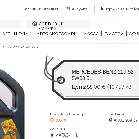
Тел: 0878 909 088
Акаунт
Поръчка за 10 секу
СЕРВИЗНИ
УСЛУГИ
ЛЕТНИ ГУМИ
АВТОАКСЕСОАРИ
МАСЛА
ФИЛТРИ
ДОБ
BENZ 229.52 5W30 5L
MERCEDES-BENZ 229.52
5W30 5L
Цена: 55.00 € / 107.57 лв.
Продуктов номер:
EAN номер:
30379
A 001 989 37 
Локация:
МАГАЗИН 1