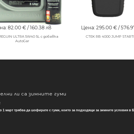
а: 82.00 € / 160.38 лв
Цена: 295.00 € / 576.9
MEGUIN ULTRA 5W40 5L с добавка
CTEK RB 4000 JUMP START
AutoGar
лни ли са зимните гуми
о
о 1 март трябва да шофирате с гуми, които за подходящи за зимните условия в Б