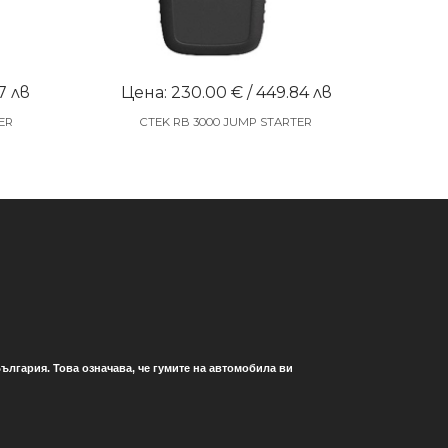
7 лв
Цена: 230.00 € / 449.84 лв
ER
CTEK RB 3000 JUMP STARTER
ългария. Това означава, че гумите на автомобила ви