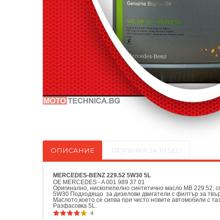
ОПИСАНИЕ
ПОРЪЧКА ЗА 10 SEC!
MERCEDES-BENZ 229.52 5W30 5L
OE MERCEDES - A 001 989 37 01
Оригинално, нископепелно синтетично маслo MB 229.52, с
5W30 Подходящо за дизелови двигатели с филтър за твър
Маслото,което се сипва при чисто новите автомобили с т
Разфасовка 5L.
4