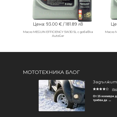
Цена: 93.00 € / 181.89 лв
Цен
Масло MEGUIN EFFICIENCY 5W30 5L с добавка
Масло 
AutoGar
МОТОТЕХНИКА БЛОГ
Задължите
Ив
зват, за да не се стига
От 15 ноември д
трябва да ...