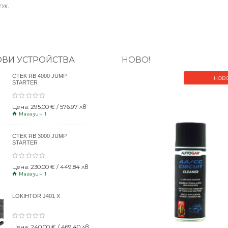
.
ТУК
ОВИ УСТРОЙСТВА
НОВО!
CTEK RB 4000 JUMP
НОВ
STARTER
Цена: 295.00 € / 576.97 лв
Магазин 1
CTEK RB 3000 JUMP
STARTER
Цена: 230.00 € / 449.84 лв
Магазин 1
LOKIHTOR J401 X
Цена: 240.00 € / 469.40 лв