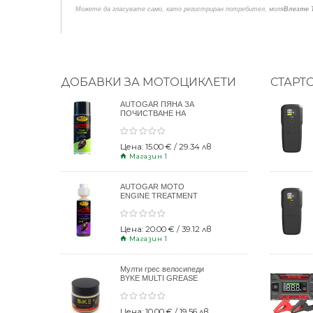
Можете да гласувате само, като регистриран потребител, моля
Влезте 
ДОБАВКИ ЗА МОТОЦИКЛЕТИ
СТАРТ
AUTOGAR ПЯНА ЗА
ПОЧИСТВАНЕ НА
КАСКИ 400ml
Цена: 15.00 € / 29.34 лв
Магазин 1
AUTOGAR MOTO
ENGINE TREATMENT
DRY CLUTCH 250ml
Цена: 20.00 € / 39.12 лв
Магазин 1
Мулти грес велосипеди
BYKE MULTI GREASE
120gr
Цена: 10.00 € / 19.56 лв