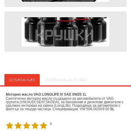
ОПИСАНИЕ
ПОРЪЧКА ЗА 10 SEC!
Моторно масло VAG LONGLIFE IV SAE 0W20 1L
Синтетично моторно масло създадено за автомобилите от VAG
групата (VW,AUDI,SEAT,SKODA), за бензинови и дизелови двигатели с
удължен интервал на смяна (LongLife). Подходящо за автомобили с
филтър за твърди частици. Спецификации: VW 508.00/509.00
5L
0