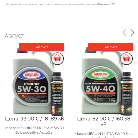
.
Можете да гласувате само, като регистриран потребител, моля
Влезте ТУК
АВГУСТ
АВГУСТ
АВГУСТ
Цена: 93.00 € / 181.89 лв
Цена: 82.00 € / 160.38
лв
Масло MEGUIN EFFICIENCY 5W30
5L с добавка AutoGar
Масло MEGUIN ULTRA 5W40 5L с