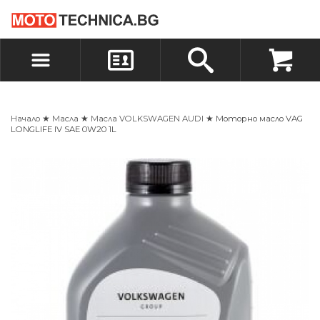
БЪРЗА ПОРЪЧКА
ПОРЪЧКА
ВХОД
РЕГИСТРАЦИЯ
Начало
★
Масла
★
Масла VOLKSWAGEN AUDI
★ Моторно масло VAG
LONGLIFE IV SAE 0W20 1L