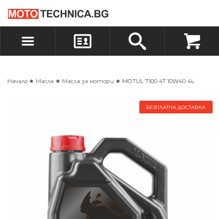
БЪРЗА ПОРЪЧКА
ПОРЪЧКА
ВХОД
РЕГИСТРАЦИЯ
Начало
★
Масла
★
Масла за мотори
★ MOTUL 7100 4T 10W40 4L
БЕЗПЛАТНА ДОСТАВКА