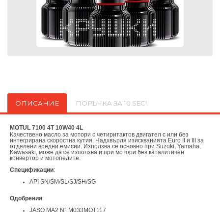
ОПИСАНИЕ
ПОРЪЧКА ЗА 10 SEC!
MOTUL 7100 4T 10W40 4L
Качествено масло за мотори с четиритактов двигател с или без
интегрирана скоростна кутия. Надхвърля изискванията Euro II и III за
отделени вредни емисии. Използва се основно при Suzuki, Yamaha,
Kawasaki, може да се използва и при мотори без каталитичен
конвертор и мотопедите.
Спецификации
:
API SN/SM/SL/SJ/SH/SG
Одобрения
:
JASO MA2 N° M033MOT117