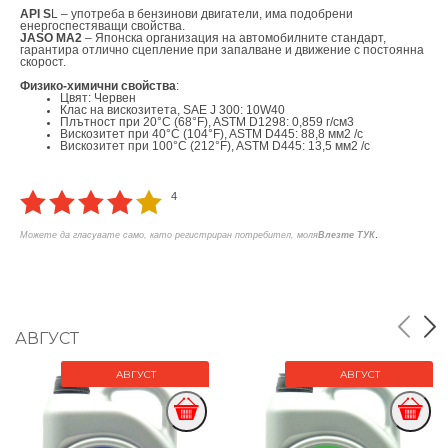
API S
L – употреба в бензинови двигатели, има подобрени
енергоспестяващи свойства.
JASO MA2
– Японска организация на автомобилните стандарт,
гарантира отлично сцепление при запалване и движение с постоянна
скорост.
Физико-химични свойства
:
Цвят: Червен
Клас на вискозитета, SAE J 300: 10W40
Плътност при 20°C (68°F), ASTM D1298: 0,859 г/см3
Вискозитет при 40°C (104°F), ASTM D445: 88,8 мм2 /с
Вискозитет при 100°C (212°F), ASTM D445: 13,5 мм2 /с
4
.
Можете да гласувате само, като регистриран потребител, моля
Влезте ТУК
АВГУСТ
АВГУСТ
АВГУСТ