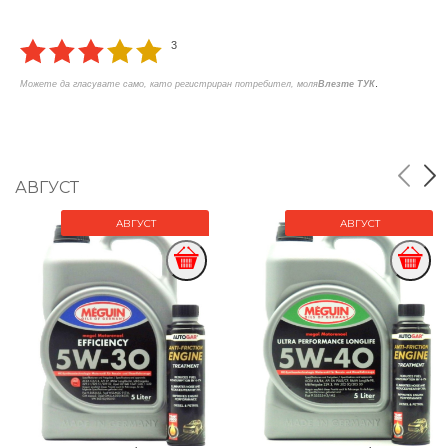
3
.
Можете да гласувате само, като регистриран потребител, моля
Влезте ТУК
АВГУСТ
АВГУСТ
АВГУСТ