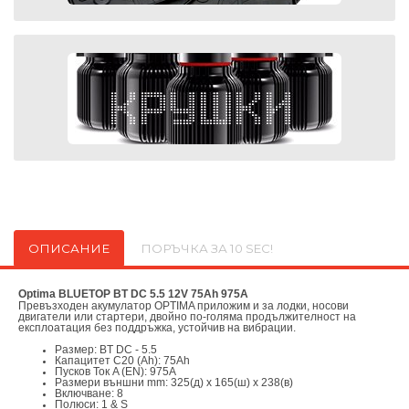
ОПИСАНИЕ
ПОРЪЧКА ЗА 10 SEC!
Optima BLUETOP BT DC 5.5 12V 75Ah 975A
Превъзходен акумулатор OPTIMA приложим и за лодки, носови
двигатели или стартери, двойно по-голяма продължителност на
експлоатация без поддръжка, устойчив на вибрации.
Размер: BT DC - 5.5
Капацитет C20 (Ah): 75Ah
Пусков Ток A (EN): 975A
Размери външни mm: 325(д) х 165(ш) х 238(в)
Включване: 8
Полюси: 1 & S