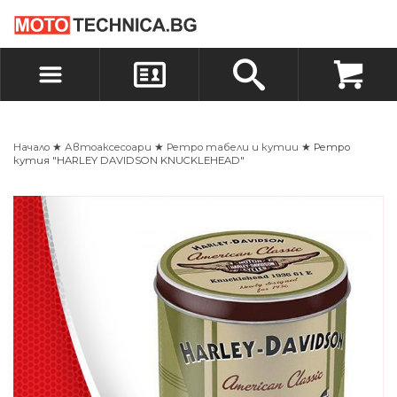
БЪРЗА ПОРЪЧКА
ПОРЪЧКА
ВХОД
РЕГИСТРАЦИЯ
Начало
★
Автоаксесоари
★
Ретро табели и кутии
★ Ретро
кутия "HARLEY DAVIDSON KNUCKLEHEAD"