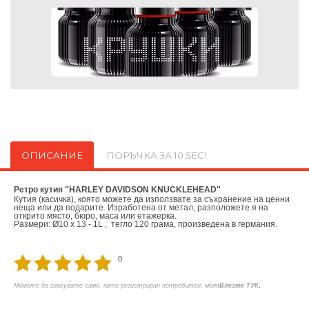
ОПИСАНИЕ
ПОРЪЧКА ЗА 10 SEC!
Ретро кутия "HARLEY DAVIDSON KNUCKLEHEAD"
Кутия (касичка), която можете да използвате за съхранение на ценни
неща или да подарите. Изработена от метал, разположете я на
открито място, бюро, маса или етажерка.
Размери: Ø10 х 13 - 1L , тегло 120 грама, произведена в германия.
0
.
Можете да гласувате само, като регистриран потребител, моля
Влезте ТУК