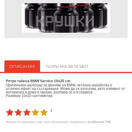
ОПИСАНИЕ
ПОРЪЧКА ЗА 10 SEC!
Ретро табела BMW Service 10x20 cm
Оригинален аксесоар за фенове на BMW, четална изработка и
отличен ефект на състаряване. Може да се използва, като елемент от
интериора в дома и гаража, разбира се и в сервиза ...
Размери 10x20 сантиметра
3
.
Можете да гласувате само, като регистриран потребител, моля
Влезте ТУК