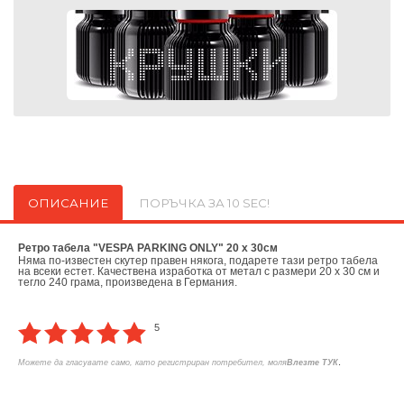
ОПИСАНИЕ
ПОРЪЧКА ЗА 10 SEC!
Ретро табела "VESPA PARKING ONLY" 20 x 30см
Няма по-известен скутер правен някога, подарете тази ретро табела
на всеки естет. Качествена изработка от метал с размери 20 х 30 см и
тегло 240 грама, произведена в Германия.
5
.
Можете да гласувате само, като регистриран потребител, моля
Влезте ТУК