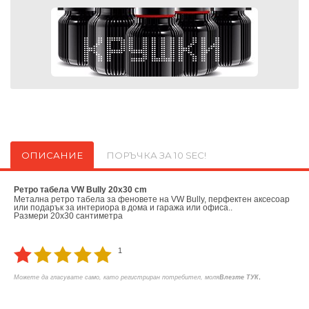
ОПИСАНИЕ
ПОРЪЧКА ЗА 10 SEC!
Ретро табела VW Bully 20x30 cm
Метална ретро табела за феновете на VW Bully, перфектен аксесоар
или подарък за интериора в дома и гаража или офиса..
Размери 20x30 сантиметра
1
.
Можете да гласувате само, като регистриран потребител, моля
Влезте ТУК