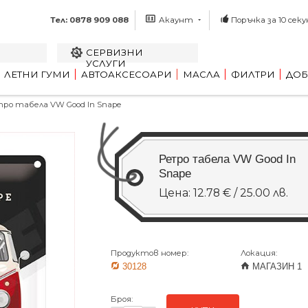
Тел: 0878 909 088
Акаунт
Поръчка за 10 секу
СЕРВИЗНИ
УСЛУГИ
ЛЕТНИ ГУМИ
АВТОАКСЕСОАРИ
МАСЛА
ФИЛТРИ
ДОБ
ро табела VW Good In Snape
Ретро табела VW Good In
Snape
Цена: 12.78 € / 25.00 лв.
Продуктов номер:
Локация:
30128
МАГАЗИН 1
Броя: