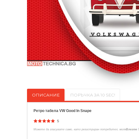
ОПИСАНИЕ
ПОРЪЧКА ЗА 10 SEC!
Ретро табела VW Good In Snape
5
Можете да гласувате само, като регистриран потребител, моля
Влезте 