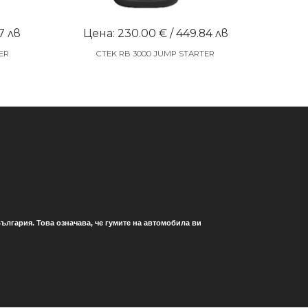
7 лв
Цена: 230.00 € / 449.84 лв
ER
CTEK RB 3000 JUMP STARTER
ългария. Това означава, че гумите на автомобила ви