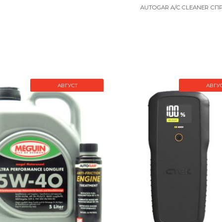
AUTOGAR A/C CLEANER СП
АВГУСТ
АВГУ