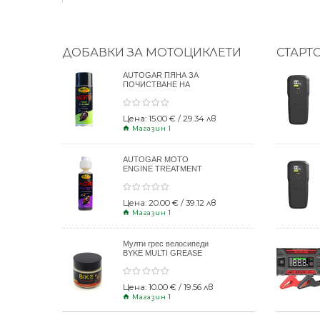
ДОБАВКИ ЗА МОТОЦИКЛЕТИ
СТАРТ
AUTOGAR ПЯНА ЗА
ПОЧИСТВАНЕ НА
КАСКИ 400ml
Цена: 15.00 € / 29.34 лв
Магазин 1
AUTOGAR MOTO
ENGINE TREATMENT
DRY CLUTCH 250ml
Цена: 20.00 € / 39.12 лв
Магазин 1
Мулти грес велосипеди
BYKE MULTI GREASE
120gr
Цена: 10.00 € / 19.56 лв
Магазин 1