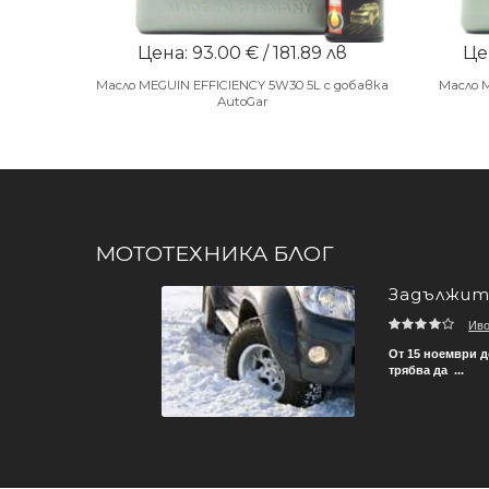
Цена: 93.00 € / 181.89 лв
Цен
Масло MEGUIN EFFICIENCY 5W30 5L с добавка
Масло 
AutoGar
МОТОТЕХНИКА БЛОГ
Задължите
Ив
ече не трябва да се грижи
От 15 ноември д
трябва да ...