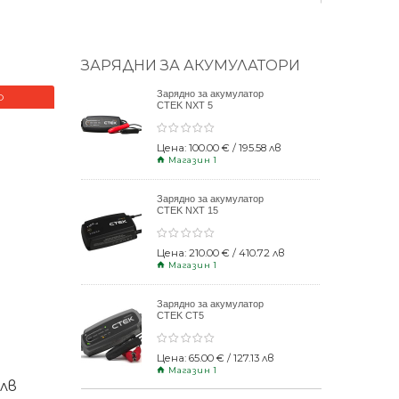
ЗАРЯДНИ ЗА АКУМУЛАТОРИ
Зарядно за акумулатор
О
НОВО
CTEK NXT 5
Цена: 100.00 € / 195.58 лв
Магазин 1
Зарядно за акумулатор
CTEK NXT 15
Цена: 210.00 € / 410.72 лв
Магазин 1
Зарядно за акумулатор
CTEK CT5
POWERSPORT
Цена: 65.00 € / 127.13 лв
Магазин 1
 лв
Цена: 15.00 € / 29.34 лв
Ц