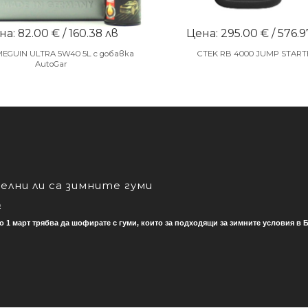
а: 82.00 € / 160.38 лв
Цена: 295.00 € / 576.9
MEGUIN ULTRA 5W40 5L с добавка
CTEK RB 4000 JUMP START
AutoGar
лни ли са зимните гуми
о
о 1 март трябва да шофирате с гуми, които за подходящи за зимните условия в Б