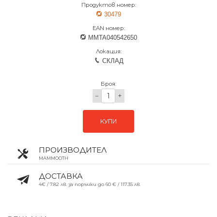
Продуктов номер:
30479
EAN номер:
MMTA040542650
Локация:
СКЛАД
Броя:
−
+
КУПИ
ПРОИЗВОДИТЕЛ
MAMMOOTH
ДОСТАВКА
4€ / 7.82 лв. за поръчки до 60 € / 117.35 лв.