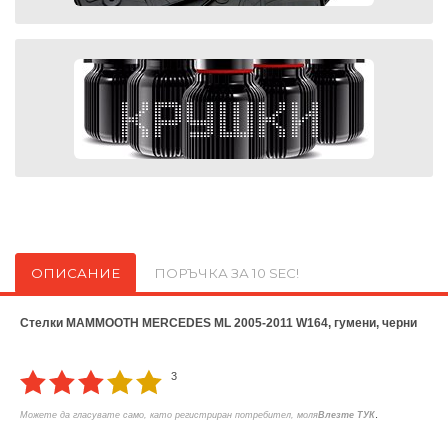
ОПИСАНИЕ
ПОРЪЧКА ЗА 10 SEC!
Стелки MAMMOOTH MERCEDES ML 2005-2011 W164, гумени, черни
3
.
Можете да гласувате само, като регистриран потребител, моля
Влезте ТУК