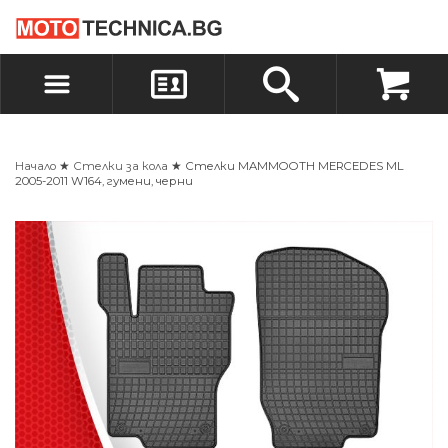
БЪРЗА ПОРЪЧКА
ПОРЪЧКА
ВХОД
РЕГИСТРАЦИЯ
Начало
★
Стелки за кола
★ Стелки MAMMOOTH MERCEDES ML
2005-2011 W164, гумени, черни