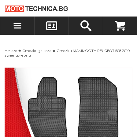
БЪРЗА ПОРЪЧКА
ПОРЪЧКА
ВХОД
РЕГИСТРАЦИЯ
Начало
★
Стелки за кола
★ Стелки MAMMOOTH PEUGEOT 508 2010,
гумени, черни