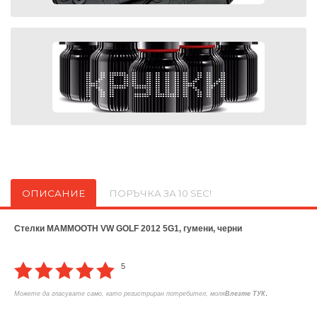
ОПИСАНИЕ
ПОРЪЧКА ЗА 10 SEC!
Стелки MAMMOOTH VW GOLF 2012 5G1, гумени, черни
5
.
Можете да гласувате само, като регистриран потребител, моля
Влезте ТУК